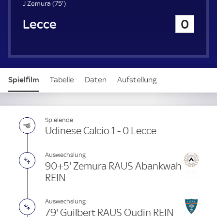
u
7
J Zemura (
75'
)
e
5
Lecce
0
r
.
m
i
n
u
t
Spielfilm
Tabelle
Daten
Aufstellung
e
Spielende
Udinese Calcio 1 - 0 Lecce
Auswechslung
90+5' Zemura RAUS Abankwah
REIN
Auswechslung
79' Guilbert RAUS Oudin REIN