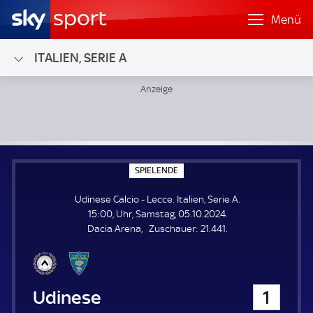
Menü
ITALIEN, SERIE A
Udinese Calcio - Lecce; Italien, Serie A
S
SPIELENDE
P
I
Udinese Calcio - Lecce. Italien, Serie A.
E
L
15:00, Uhr, Samstag, 05.10.2024.
E
Z
Dacia Arena
Zuschauer:
21.441.
N
D
u
E
s
c
h
Udinese Calcio
1
a