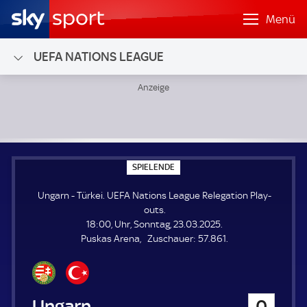
Menü
UEFA NATIONS LEAGUE
Ungarn - Türkei; UEFA Nations League Relegation Play-out
S
SPIELENDE
P
I
Ungarn - Türkei. UEFA Nations League Relegation Play-
E
L
outs.
E
18:00, Uhr, Sonntag, 23.03.2025.
N
D
Z
Puskas Arena
Zuschauer:
57.861.
E
u
s
c
h
Ungarn
0