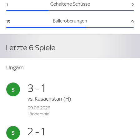
Ungarn:
Tür
Gehaltene Schüsse
1
2
Ungarn:
Tür
Balleroberungen
15
9
Letzte 6 Spiele
Ungarn
3 - 1
vs.
Kasachstan
(H)
09.06.2026
Länderspiel
2 - 1