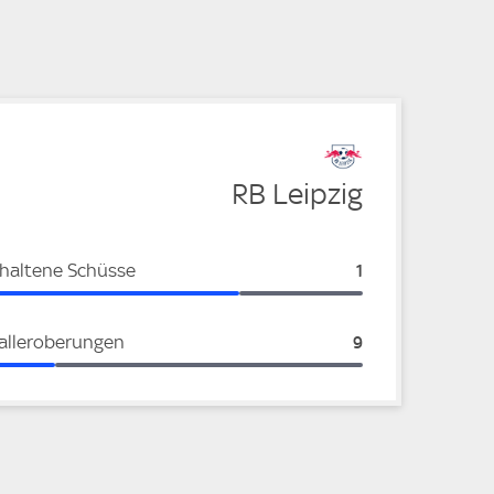
e
e
e
RB Leipzig
haltene Schüsse
RB Leipzig:
1
alleroberungen
RB Leipzig:
9