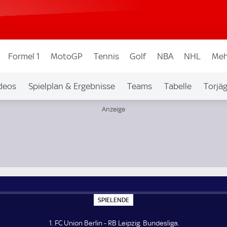
Formel 1
MotoGP
Tennis
Golf
NBA
NHL
Meh
deos
Spielplan & Ergebnisse
Teams
Tabelle
Torjä
S
SPIELENDE
P
I
E
1. FC Union Berlin - RB Leipzig. Bundesliga.