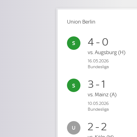
Union Berlin
4 - 0
vs.
Augsburg
(H)
16.05.2026
Bundesliga
3 - 1
vs.
Mainz
(A)
10.05.2026
Bundesliga
2 - 2
vs.
Köln
(H)