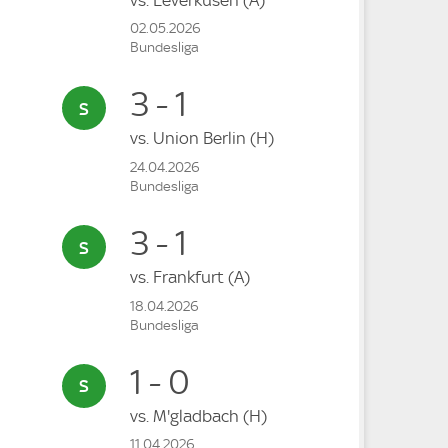
02.05.2026
Bundesliga
3 - 1
vs.
Union Berlin
(H)
24.04.2026
Bundesliga
3 - 1
vs.
Frankfurt
(A)
18.04.2026
Bundesliga
1 - 0
vs.
M'gladbach
(H)
11.04.2026