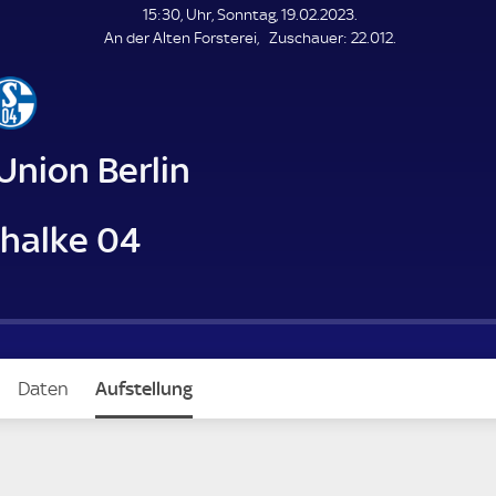
L
15:30, Uhr, Sonntag, 19.02.2023.
E
Z
An der Alten Forsterei
Zuschauer:
22.012.
N
D
u
E
s
c
h
a
 Union Berlin
u
e
r
chalke 04
Daten
Aufstellung