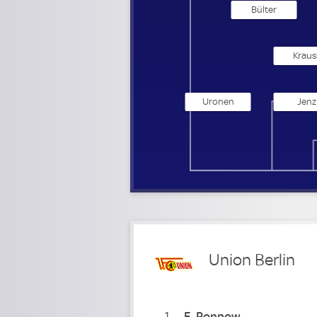
Bülter
Kraus
Uronen
Jenz
Union Berlin
1
F
Ronnow