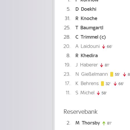
5
D
Doekhi
31
R
Knoche
25
T
Baumgartl
28
C
Trimmel
(c)
20
A
Laidouni
66'
66. minut
8
R
Khedira
19
J
Haberer
81'
81. minute
23
N
Gießelmann
55. m
55'
8
17
K
Behrens
32. minute
32'
66'
66.
11
S
Michel
58'
58. minute
Reservebank
2
M
Thorsby
81'
81. minute