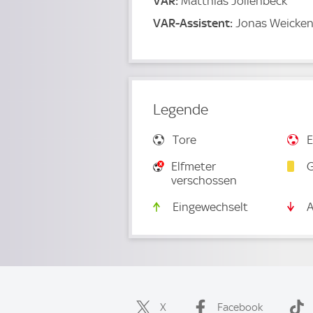
VAR:
Matthias Jollenbeck
VAR-Assistent:
Jonas Weicke
Legende
Tore
E
Elfmeter
G
verschossen
Eingewechselt
A
X
Facebook