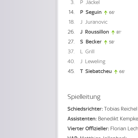
3
P
Jäckel
14
P
Seguin
66'
66. minute
18
J
Juranovic
26
J
Roussillon
81'
81. minut
27
S
Becker
58'
58. minute
37
L
Grill
40
J
Leweling
45
T
Siebatcheu
66'
66. mi
Spielleitung
Schiedsrichter:
Tobias Reichel
Assistenten:
Benedikt Kempkes
Vierter Offizieller:
Florian Lec