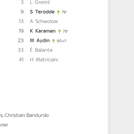
3
L
Greiml
9
S
Terodde
79'
79. minute
13
A
Schwolow
19
K
Karaman
e
79'
79. minute
23
M
Aydin
90+1'
91. minute
33
É
Balanta
41
H
Matriciani
nute
, Christian Bandurski
hner