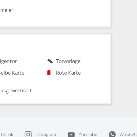
nmeier
igentor
Torvorlage
elbe Karte
Rote Karte
usgewechselt
TikTok
Instagram
YouTube
WhatsA