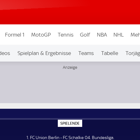
Formel 1
MotoGP
Tennis
Golf
NBA
NHL
Meh
deos
Spielplan & Ergebnisse
Teams
Tabelle
Torjä
S
SPIELENDE
P
I
E
1. FC Union Berlin - FC Schalke 04. Bundesliga.