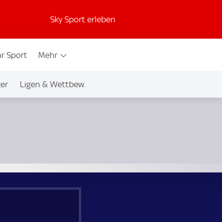
Sky Sport erleben
r Sport
Mehr
ger
Ligen & Wettbew.