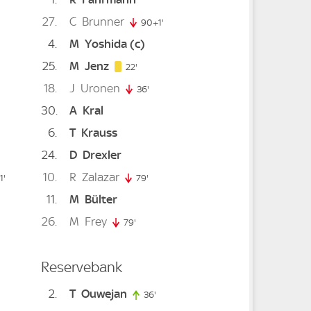
27
C
Brunner
90+1'
91. minute
4
M
Yoshida
(c)
25
M
Jenz
22. minute
22'
18
J
Uronen
36'
36. minute
30
A
Kral
e
6
T
Krauss
24
D
Drexler
10
R
Zalazar
inute
1'
81. minute
79'
79. minute
11
M
Bülter
 minute
26
M
Frey
79'
79. minute
Reservebank
2
T
Ouwejan
36'
36. minute