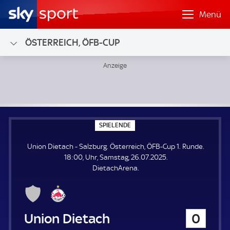
Menü
ÖSTERREICH, ÖFB-CUP
Union Dietach - Salzburg; Österreich, ÖFB-Cup 1. Runde
S
SPIELENDE
P
I
Union Dietach - Salzburg. Österreich, ÖFB-Cup 1. Runde.
E
L
18:00, Uhr, Samstag, 26.07.2025.
E
DietachArena.
N
D
E
Union Dietach
0