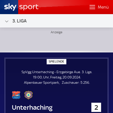
Menü
3. LIGA
SpVgg Unterhaching - Erzgebirge Aue; 3. Liga
S
SPIELENDE
P
I
SpVgg Unterhaching - Erzgebirge Aue. 3. Liga.
E
L
19:00, Uhr, Freitag, 20.09.2024.
E
Z
Alpenbauer Sportpark
Zuschauer:
5.256.
N
D
u
E
s
c
h
SpVgg Unterhaching
2
a