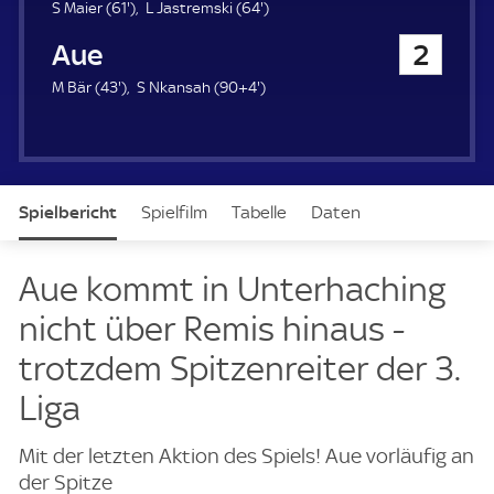
u
6
6
S Maier (
61'
)
L Jastremski (
64'
)
e
1
4
Erzgebirge Aue
2
r
.
.
m
m
4
9
M Bär (
43'
)
S Nkansah (
90+4'
)
i
i
3
4
n
n
.
.
u
u
m
m
t
t
i
i
e
e
n
n
Spielbericht
Spielfilm
Tabelle
Daten
u
u
t
t
e
e
Aufstellung
Live
Aue kommt in Unterhaching
nicht über Remis hinaus -
trotzdem Spitzenreiter der 3.
Liga
Mit der letzten Aktion des Spiels! Aue vorläufig an
der Spitze