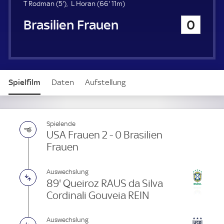
u
5
6
T Rodman (
5'
)
L Horan (
66'
11m)
e
.
6
Brasilien Frauen
0
r
m
.
i
m
n
i
u
n
t
u
e
t
Spielfilm
Daten
Aufstellung
e
Spielende
USA Frauen 2 - 0 Brasilien
Frauen
Auswechslung
89' Queiroz RAUS da Silva
Cordinali Gouveia REIN
Auswechslung