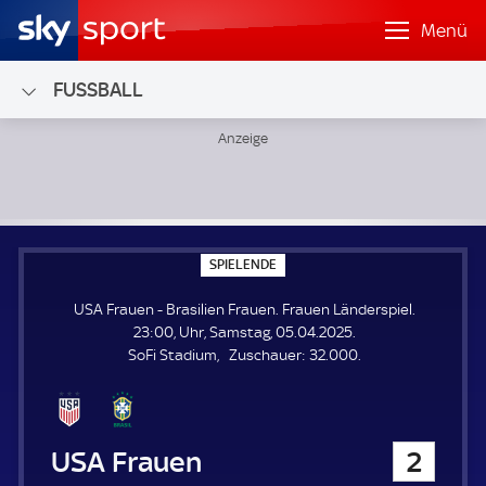
Menü
FUSSBALL
USA Frauen - Brasilien Frauen; Frauen Länderspiel
S
SPIELENDE
P
I
USA Frauen - Brasilien Frauen. Frauen Länderspiel.
E
L
23:00, Uhr, Samstag, 05.04.2025.
E
Z
SoFi Stadium
Zuschauer:
32.000.
N
D
u
E
s
c
h
USA Frauen
2
a