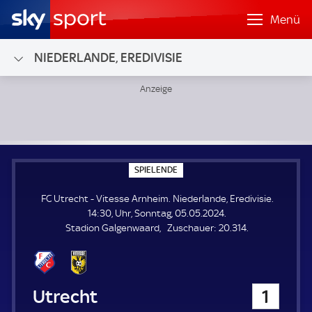
Menü
NIEDERLANDE, EREDIVISIE
FC Utrecht - Vitesse Arnheim; Niederlande, Eredivisie
S
SPIELENDE
P
I
FC Utrecht - Vitesse Arnheim. Niederlande, Eredivisie.
E
L
14:30, Uhr, Sonntag, 05.05.2024.
E
Z
Stadion Galgenwaard
Zuschauer:
20.314.
N
D
u
E
s
c
h
FC Utrecht
1
a