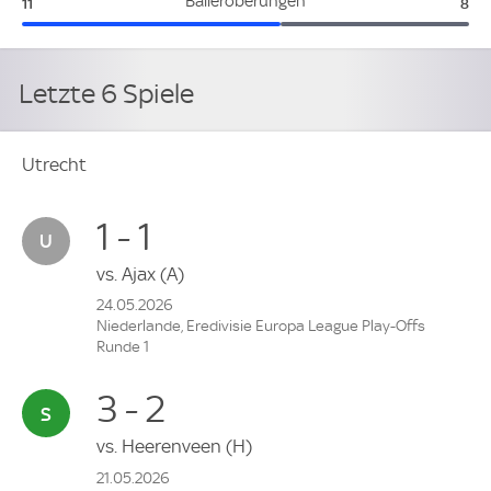
Utrecht:
Arn
Balleroberungen
11
8
Letzte 6 Spiele
Utrecht
1 - 1
vs.
Ajax
(A)
24.05.2026
Niederlande, Eredivisie Europa League Play-Offs
Runde 1
3 - 2
vs.
Heerenveen
(H)
21.05.2026