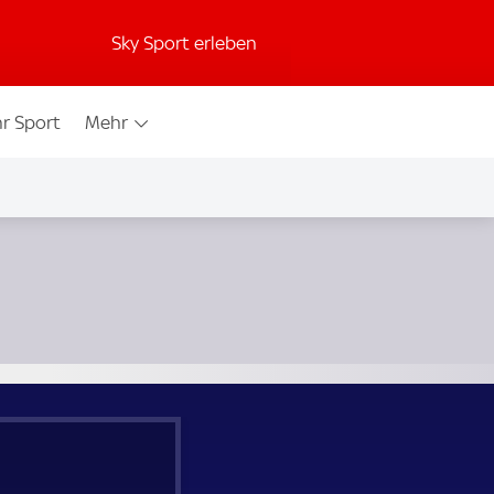
Sky Sport erleben
r Sport
Mehr