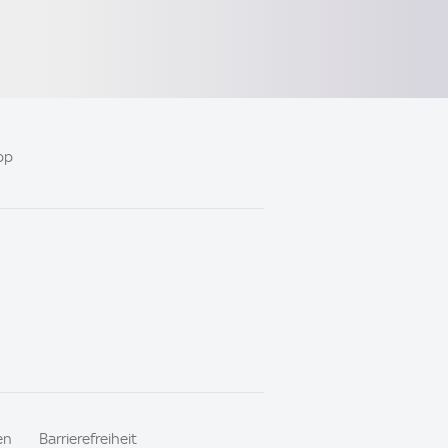
pp
en
Barrierefreiheit