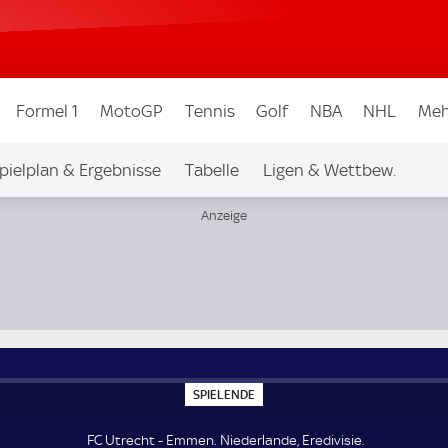
Formel 1
MotoGP
Tennis
Golf
NBA
NHL
Meh
pielplan & Ergebnisse
Tabelle
Ligen & Wettbew.
S
SPIELENDE
P
I
E
FC Utrecht - Emmen. Niederlande, Eredivisie.