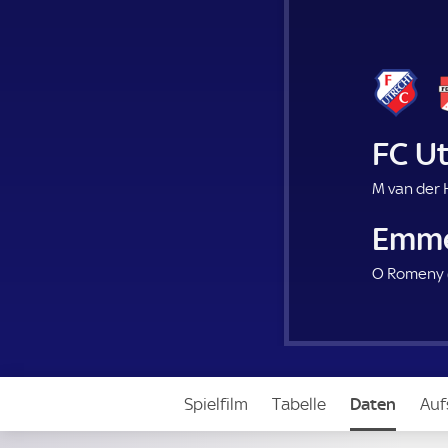
FC U
M van der 
Emm
O Romeny 
Spielfilm
Tabelle
Daten
Auf