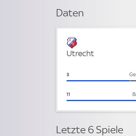
Daten
Verteidigung
Utrecht
Utrecht:
Ge
3
Utrecht:
B
11
Letzte 6 Spiele