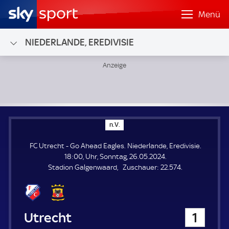
Menü
NIEDERLANDE, EREDIVISIE
FC Utrecht - Go Ahead Eagles; Niederlande, Eredivisie
n
n.V.
.
V
FC Utrecht - Go Ahead Eagles. Niederlande, Eredivisie.
.
18:00, Uhr, Sonntag, 26.05.2024.
Z
Stadion Galgenwaard
Zuschauer:
22.574.
u
s
c
h
FC Utrecht
1
a