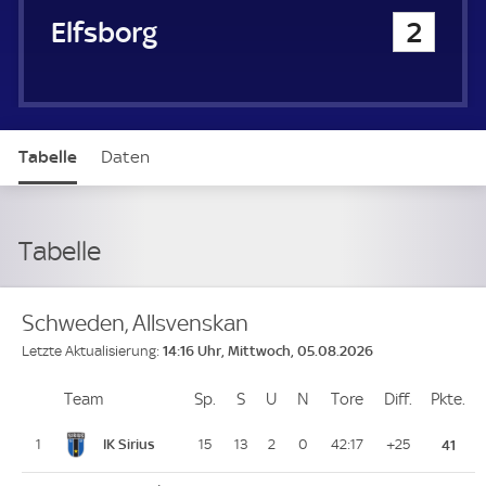
IF Elfsborg
2
Tabelle
Daten
Tabelle
Schweden, Allsvenskan
14:16 Uhr, Mittwoch, 05.08.2026
Letzte Aktualisierung:
Team
Team
Sp.
Spiele
S
Siege
U
Unentschieden
N
Niederlagen
Tore
Tore
Diff.
Differenz
Pkte.
Pu
Platz
IK Sirius
1
15
13
2
0
42:17
+25
41