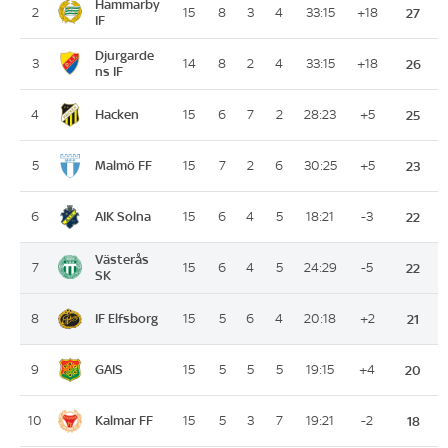
Hammarby
2
15
8
3
4
33:15
+18
27
IF
Djurgarde
3
14
8
2
4
33:15
+18
26
ns IF
Hacken
4
15
6
7
2
28:23
+5
25
Malmö FF
5
15
7
2
6
30:25
+5
23
AIK Solna
6
15
6
4
5
18:21
-3
22
Västerås
7
15
6
4
5
24:29
-5
22
SK
IF Elfsborg
8
15
5
6
4
20:18
+2
21
GAIS
9
15
5
5
5
19:15
+4
20
Kalmar FF
10
15
5
3
7
19:21
-2
18