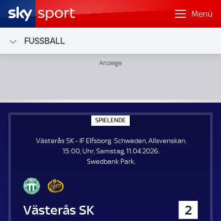
Menü
FUSSBALL
Västerås SK - IF Elfsborg; Schweden, Allsvenskan
S
SPIELENDE
P
I
Västerås SK - IF Elfsborg. Schweden, Allsvenskan.
E
L
15:00, Uhr, Samstag, 11.04.2026.
E
Swedbank Park.
N
D
E
Västerås SK
2