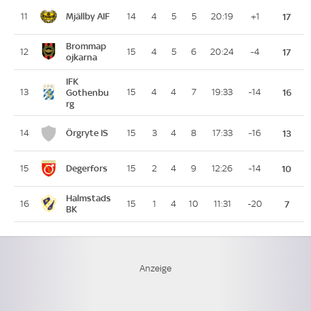
Mjällby AIF
11
14
4
5
5
20:19
+1
17
Brommap
12
15
4
5
6
20:24
-4
17
ojkarna
IFK
13
Gothenbu
15
4
4
7
19:33
-14
16
rg
Örgryte IS
14
15
3
4
8
17:33
-16
13
Degerfors
15
15
2
4
9
12:26
-14
10
Halmstads
16
15
1
4
10
11:31
-20
7
BK