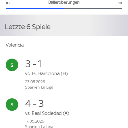
Valencia:
Alav
Balleroberungen
10
10
Letzte 6 Spiele
Valencia
3 - 1
vs.
FC Barcelona
(H)
23.05.2026
Spanien, La Liga
4 - 3
vs.
Real Sociedad
(A)
17.05.2026
Spanien, La Liga