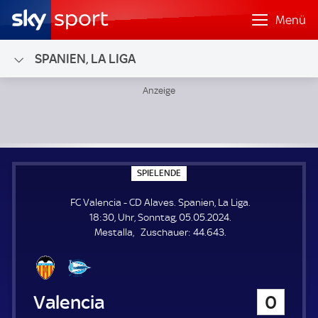
Menü
SPANIEN, LA LIGA
FC Valencia - CD Alaves; Spanien, La Liga
S
SPIELENDE
P
I
FC Valencia - CD Alaves. Spanien, La Liga.
E
L
18:30, Uhr, Sonntag, 05.05.2024.
E
Z
Mestalla
Zuschauer:
44.643.
N
D
u
E
s
c
h
FC Valencia
0
a