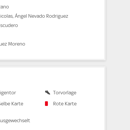
zano
Nicolas, Ángel Nevado Rodriguez
Escudero
guez Moreno
igentor
Torvorlage
elbe Karte
Rote Karte
usgewechselt