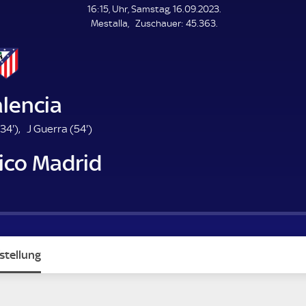
L
16:15, Uhr, Samstag, 16.09.2023.
E
Z
Mestalla
Zuschauer:
45.363.
N
D
u
E
s
c
h
a
lencia
u
e
5
3
5
34'
)
J Guerra (
54'
)
r
4
4
ico Madrid
m
.
.
m
m
n
i
i
u
n
n
u
u
e
t
t
e
e
stellung