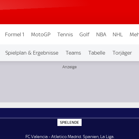
Formel 1
MotoGP
Tennis
Golf
NBA
NHL
Meh
Spielplan & Ergebnisse
Teams
Tabelle
Torjäger
S
SPIELENDE
P
I
E
FC Valencia - Atletico Madrid. Spanien, La Liga.