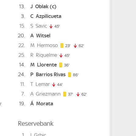
13
J
Oblak
(c)
. minute
3
C
Azpilicueta
15
S
Savic
45'
45. minute
20
A
Witsel
22
M
Hermoso
23. minute
23'
62'
62. minute
25
R
Riquelme
45'
45. minute
14
M
Llorente
36. minute
36'
24
P
Barrios Rivas
86. minute
86'
11
T
Lemar
44'
44. minute
7
A
Griezmann
37. minute
37'
62'
62. minute
19
Á
Morata
nute
'
83. minute
Reservebank
1
I
Grbic