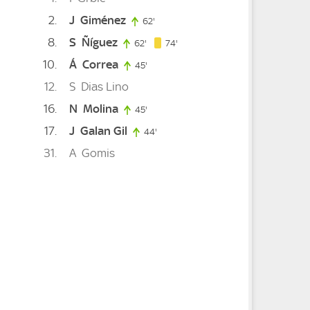
2
J
Giménez
ute
62'
62. minute
8
S
Ñíguez
74. minute
62'
62. minute
74'
10
Á
Correa
45'
45. minute
12
S
Dias Lino
59. minute
16
N
Molina
45'
45. minute
17
J
Galan Gil
44'
44. minute
31
A
Gomis