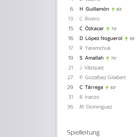
6
H
Guillamón
83'
83. min
13
C
Rivero
15
C
Özkacar
70'
70. minute
16
D
López Noguerol
59'
17
R
Yaremchuk
19
S
Amallah
70'
70. minute
21
J
Vázquez
27
P
Gozalbez Gilabert
29
C
Tárrega
83'
83. minute
31
R
Iranzo
36
M
Dominguez
Spielleitung