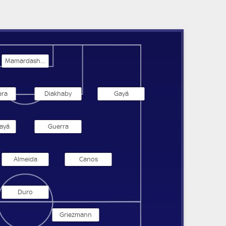
Mamardashvili
ra
Diakhaby
Gayá
Vayá
Guerra
Almeida
Canos
Duro
Griezmann