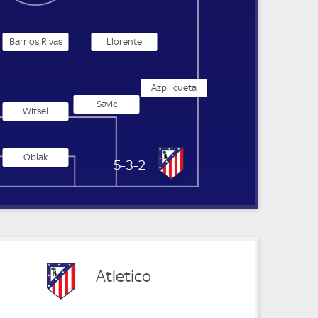
Barrios Rivas
Llorente
Azpilicueta
Savic
Witsel
Oblak
Atletico Madrid
5-3-2
Atletico