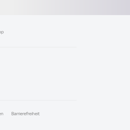
pp
en
Barrierefreiheit