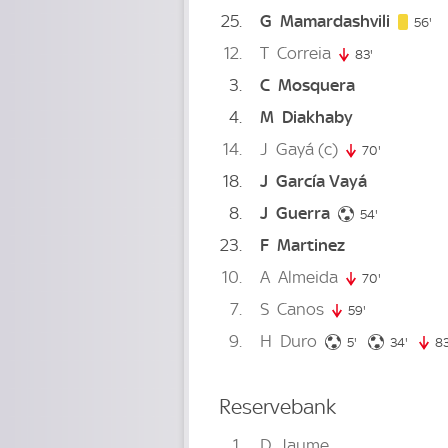
25
G
Mamardashvili
56
56'
12
T
Correia
83'
83. minute
3
C
Mosquera
4
M
Diakhaby
14
J
Gayá
(c)
70'
70. minute
18
J
García Vayá
8
J
Guerra
54. minute
54'
23
F
Martinez
10
A
Almeida
70'
70. minute
7
S
Canos
59'
59. minute
9
H
Duro
5. minute
34. mi
5'
34'
83
Reservebank
1
D
Jaume