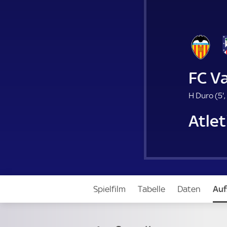
FC Va
H Duro (
5'
,
.
Atlet
i
t
Spielfilm
Tabelle
Daten
Auf