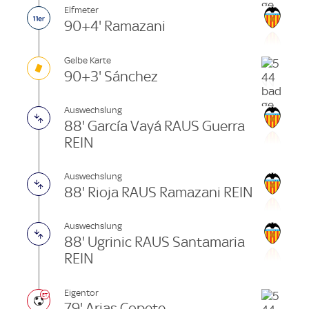
Elfmeter
90+4' Ramazani
Gelbe Karte
90+3' Sánchez
Auswechslung
88' García Vayá RAUS Guerra
REIN
Auswechslung
88' Rioja RAUS Ramazani REIN
Auswechslung
88' Ugrinic RAUS Santamaria
REIN
Eigentor
79' Arias Copete