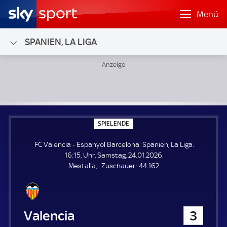
Menü
SPANIEN, LA LIGA
FC Valencia - Espanyol Barcelona; Spanien, La Liga
S
SPIELENDE
P
I
FC Valencia - Espanyol Barcelona. Spanien, La Liga.
E
L
16:15, Uhr, Samstag, 24.01.2026.
E
Z
Mestalla
Zuschauer:
44.162.
N
D
u
E
s
c
h
FC Valencia
3
a