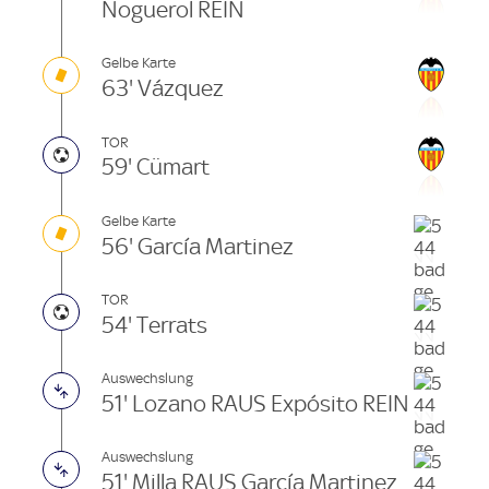
Noguerol REIN
Gelbe Karte
63' Vázquez
TOR
59' Cümart
Gelbe Karte
56' García Martinez
TOR
54' Terrats
Auswechslung
51' Lozano RAUS Expósito REIN
Auswechslung
51' Milla RAUS García Martinez