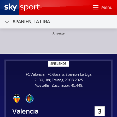
Menü
SPANIEN, LA LIGA
FC Valencia - FC Getafe; Spanien, La Liga
S
SPIELENDE
P
I
FC Valencia - FC Getafe. Spanien, La Liga.
E
L
21:30, Uhr, Freitag, 29.08.2025.
E
Z
Mestalla
Zuschauer:
45.449.
N
D
u
E
s
c
h
FC Valencia
3
a