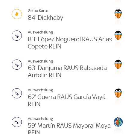
Gelbe Karte
84' Diakhaby
Auswechslung
83' López Noguerol RAUS Arias
Copete REIN
Auswechslung
63' Danjuma RAUS Rabaseda
Antolin REIN
Auswechslung
62' Guerra RAUS García Vayá
REIN
Auswechslung
59' Martín RAUS Mayoral Moya
REIN