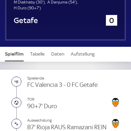
u
3
5
M Diakhaby (
30'
)
A Danjuma (
54'
)
e
9
0
4
H Duro (
90+7'
)
r
7
.
.
FC Getafe
0
.
m
m
m
i
i
i
n
n
n
u
u
u
t
t
t
e
e
Spielfilm
Tabelle
Daten
Aufstellung
e
Live
Spielende
FC Valencia 3 - 0 FC Getafe
TOR
90+7' Duro
Auswechslung
87' Rioja RAUS Ramazani REIN