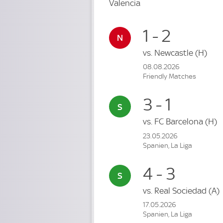
Valencia
1 - 2
vs.
Newcastle
(H)
08.08.2026
Friendly Matches
3 - 1
vs.
FC Barcelona
(H)
23.05.2026
Spanien, La Liga
4 - 3
vs.
Real Sociedad
(A)
17.05.2026
Spanien, La Liga