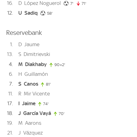
16
D
López Noguerol
7. minute
7'
71'
71. minute
12
U
Sadiq
58. minute
58'
Reservebank
1
D
Jaume
13
S
Dimitrievski
4
M
Diakhaby
90+2'
92. minute
6
H
Guillamón
7
S
Canos
81'
81. minute
11
R
Mir Vicente
17
I
Jaime
74'
74. minute
18
J
García Vayá
70'
70. minute
19
M
Aarons
21
J
Vázquez