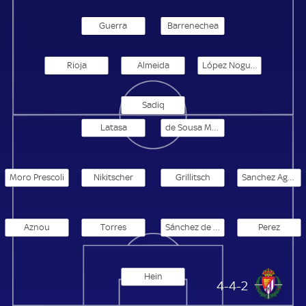
Guerra
Barrenechea
Rioja
Almeida
López Noguerol
Sadiq
Latasa
de Sousa Mendonca
Moro Prescoli
Nikitscher
Grillitsch
Sanchez Aguayo
Aznou
Torres
Sánchez de Felipe
Perez
Hein
Real Valladolid
4-4-2