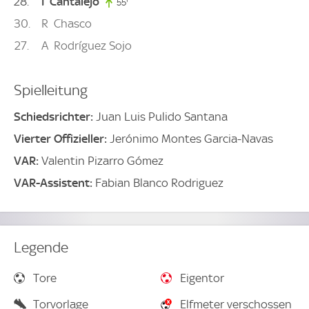
28
I
Cantalejo
55'
55. minute
30
R
Chasco
27
A
Rodríguez Sojo
Spielleitung
Schiedsrichter:
Juan Luis Pulido Santana
Vierter Offizieller:
Jerónimo Montes Garcia-Navas
VAR:
Valentin Pizarro Gómez
VAR-Assistent:
Fabian Blanco Rodriguez
Legende
Tore
Eigentor
Torvorlage
Elfmeter verschossen