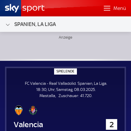
Menü
SPANIEN, LA LIGA
FC Valencia - Real Valladolid; Spanien, La Liga
S
SPIELENDE
P
I
FC Valencia - Real Valladolid. Spanien, La Liga.
E
L
18:30, Uhr, Samstag, 08.03.2025.
E
Z
Mestalla
Zuschauer:
41.720.
N
D
u
E
s
c
h
FC Valencia
2
a