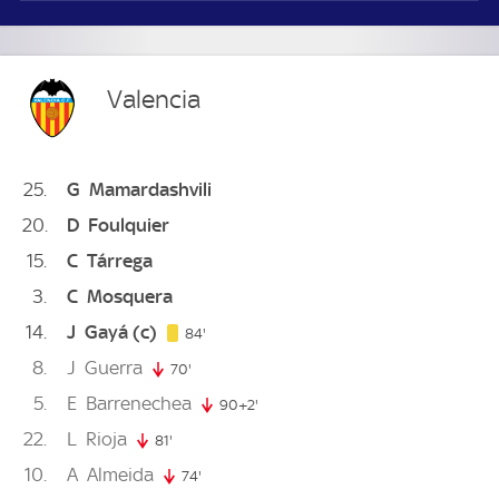
Valencia
25
G
Mamardashvili
20
D
Foulquier
15
C
Tárrega
3
C
Mosquera
14
J
Gayá
(c)
84. minute
84'
8
J
Guerra
70'
70. minute
5
E
Barrenechea
90+2'
92. minute
22
L
Rioja
81'
81. minute
10
A
Almeida
74'
74. minute