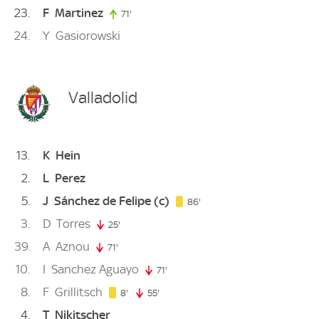
23
F
Martinez
71'
71. minute
24
Y
Gasiorowski
Valladolid
13
K
Hein
2
L
Perez
5
J
Sánchez de Felipe
(c)
86. minute
86'
3
D
Torres
25'
25. minute
39
A
Aznou
71'
71. minute
10
I
Sanchez Aguayo
71'
71. minute
8
F
Grillitsch
8. minute
8'
55'
55. minute
4
T
Nikitscher