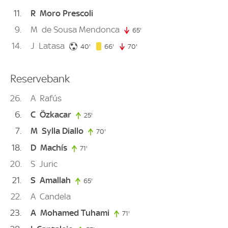
11
R
Moro Prescoli
9
M
de Sousa Mendonca
65'
65. minute
14
J
Latasa
40. minute
66. minute
40'
66'
70'
70. minute
Reservebank
26
A
Rafús
6
C
Özkacar
25'
25. minute
7
M
Sylla Diallo
70'
70. minute
18
D
Machís
71'
71. minute
20
S
Juric
21
S
Amallah
65'
65. minute
22
A
Candela
23
A
Mohamed Tuhami
71'
71. minute