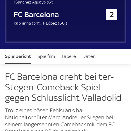
u
6
I Sanchez Aguayo (
6'
)
e
.
FC Barcelona
2
r
m
i
5
6
Raphinha (
54'
)
F López (
60'
)
n
4
0
u
.
.
t
m
m
e
i
i
n
n
Spielbericht
Spielfilm
Tabelle
Daten
u
u
t
t
e
e
Aufstellung
Live
FC Barcelona dreht bei ter-
Stegen-Comeback Spiel
gegen Schlusslicht Valladolid
Trotz eines bösen Fehlstarts hat
Nationaltorhüter Marc-Andre ter Stegen bei
seinem langersehnten Comeback mit dem FC