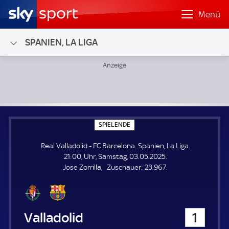
Menü
SPANIEN, LA LIGA
Real Valladolid - FC Barcelona; Spanien, La Liga
S
SPIELENDE
P
I
Real Valladolid - FC Barcelona. Spanien, La Liga.
E
L
21:00, Uhr, Samstag, 03.05.2025.
E
Z
Jose Zorrilla
Zuschauer:
23.967.
N
D
u
E
s
c
h
Real Valladolid
1
a