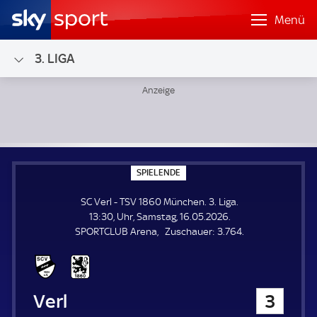
Menü
3. LIGA
SC Verl - TSV 1860 München; 3. Liga
S
SPIELENDE
P
I
SC Verl - TSV 1860 München. 3. Liga.
E
L
13:30, Uhr, Samstag, 16.05.2026.
E
Z
SPORTCLUB Arena
Zuschauer:
3.764.
N
D
u
E
s
c
h
SC Verl
3
a