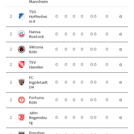
Mannheim
TSG
2
Hoffenhei
0
0
0
0
0:0
0
0
m II
Hansa
2
0
0
0
0
0:0
0
0
Rostock
Viktoria
2
0
0
0
0
0:0
0
0
Köln
TSV
2
0
0
0
0
0:0
0
0
Havelse
FC
2
Ingolstadt
0
0
0
0
0:0
0
0
04
Fortuna
2
0
0
0
0
0:0
0
0
Köln
Jahn
2
Regensbu
0
0
0
0
0:0
0
0
rg
Preußen