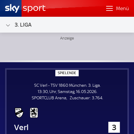
Menü
3. LIGA
SC Verl - TSV 1860 München; 3. Liga
S
SPIELENDE
P
I
SC Verl - TSV 1860 München. 3. Liga.
E
L
13:30, Uhr, Samstag, 16.05.2026.
E
Z
SPORTCLUB Arena
Zuschauer:
3.764.
N
D
u
E
s
c
h
SC Verl
3
a