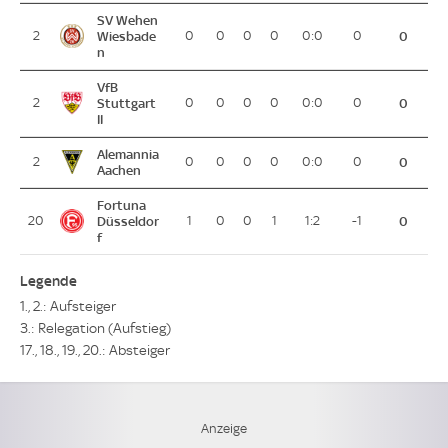
SV Wehen
2
Wiesbade
0
0
0
0
0:0
0
0
n
VfB
2
Stuttgart
0
0
0
0
0:0
0
0
II
Alemannia
2
0
0
0
0
0:0
0
0
Aachen
Fortuna
20
Düsseldor
1
0
0
1
1:2
-1
0
f
Legende
1., 2.: Aufsteiger
3.: Relegation (Aufstieg)
17., 18., 19., 20.: Absteiger