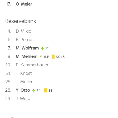
17
O
Meier
Reservebank
4
D
Mikic
6
B
Pernot
7
M
Wolfram
71'
71. minute
8
M
Mehlem
95. minute
84'
84. minute
90+5'
10
P
Kammerbauer
21
T
Knost
25
T
Müller
28
Y
Otto
83. minute
74'
74. minute
83'
29
J
Wosz