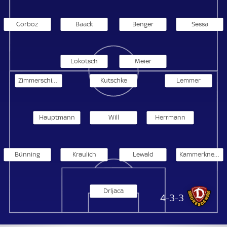
Corboz
Baack
Benger
Sessa
Lokotsch
Meier
Zimmerschied
Kutschke
Lemmer
Hauptmann
Will
Herrmann
Bünning
Kraulich
Lewald
Kammerknecht
Drljaca
Dynamo Dresden
4-3-3