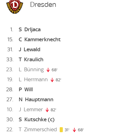
Dresden
1
S
Drljaca
15
C
Kammerknecht
31
J
Lewald
33
T
Kraulich
23
L
Bünning
68'
68. minute
19
L
Herrmann
82'
82. minute
28
P
Will
27
N
Hauptmann
10
J
Lemmer
82'
82. minute
30
S
Kutschke
(c)
22
T
Zimmerschied
31. minute
31'
68'
68. minute