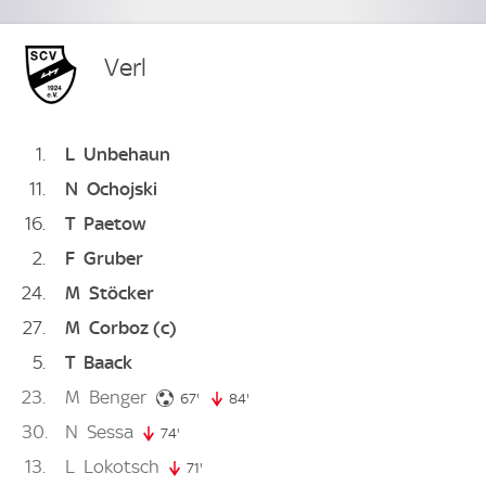
Verl
1
L
Unbehaun
11
N
Ochojski
16
T
Paetow
2
F
Gruber
24
M
Stöcker
27
M
Corboz
(c)
5
T
Baack
23
M
Benger
67. minute
67'
84'
84. minute
30
N
Sessa
74'
74. minute
13
L
Lokotsch
71'
71. minute