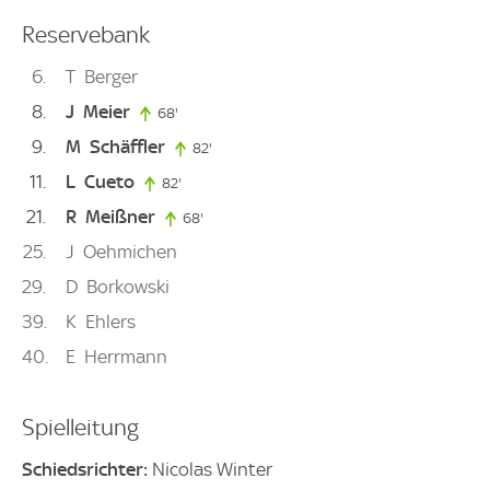
Reservebank
6
T
Berger
8
J
Meier
68'
68. minute
9
M
Schäffler
82'
82. minute
11
L
Cueto
82'
82. minute
21
R
Meißner
68'
68. minute
25
J
Oehmichen
29
D
Borkowski
39
K
Ehlers
40
E
Herrmann
Spielleitung
Schiedsrichter:
Nicolas Winter