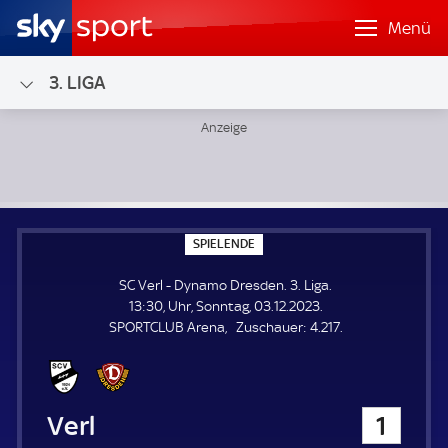
Menü
3. LIGA
SC Verl - Dynamo Dresden; 3. Liga
S
SPIELENDE
P
I
SC Verl - Dynamo Dresden. 3. Liga.
E
L
13:30, Uhr, Sonntag, 03.12.2023.
E
Z
SPORTCLUB Arena
Zuschauer:
4.217.
N
D
u
E
s
c
h
SC Verl
1
a