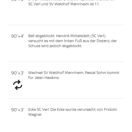
SC Verl und SV Waldhof Mannheim ist 1:1.
90'+4'
Ball abgeblockt. Hendrik Mittelstädt (SC Verl)
versucht es mit dem linken Fuß aus der Distanz, der
Schuss wird jedoch abgeblockt.
90'+3'
Wechsel SV Waldhof Mannheim. Pascal Sohm kommt
für Jalen Hawkins.
90'+3'
Ecke SC Verl. Die Ecke wurde verursacht von Fridolin
Wagner.