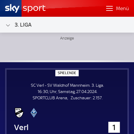
Menü
3. LIGA
SC Verl - SV Waldhof Mannheim; 3. Liga
S
SPIELENDE
P
I
SC Verl - SV Waldhof Mannheim. 3. Liga.
E
L
16:30, Uhr, Samstag, 27.04.2024.
E
Z
SPORTCLUB Arena
Zuschauer:
2.157.
N
D
u
E
s
c
h
SC Verl
1
a