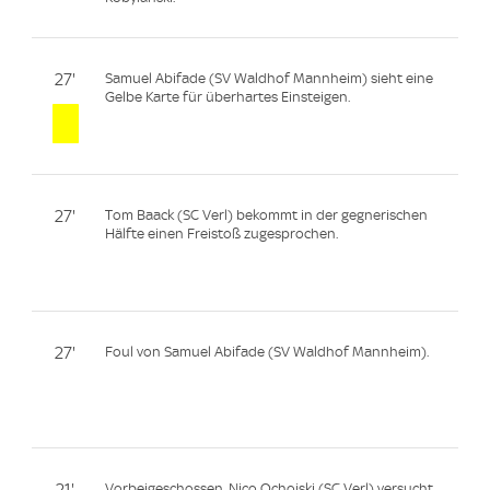
27'
Samuel Abifade (SV Waldhof Mannheim) sieht eine
Gelbe Karte für überhartes Einsteigen.
27'
Tom Baack (SC Verl) bekommt in der gegnerischen
Hälfte einen Freistoß zugesprochen.
27'
Foul von Samuel Abifade (SV Waldhof Mannheim).
21'
Vorbeigeschossen. Nico Ochojski (SC Verl) versucht