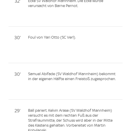
32'
Ecke SV Waldhof Mannheim. Die Ecke wurde
verursacht von Barne Pernot.
30'
Foul von Yari Otto (SC Verl).
30'
Samuel Abifade (SV Waldhof Mannheim) bekommt
in der eigenen Hälfte einen Freistoß zugesprochen.
29'
Ball pariert. Kelvin Arase (SV Waldhof Mannheim)
versucht es mit dem rechten Fuß aus der
Strafraummitte, der Schuss wird aber in der Mitte
des Kastens gehalten. Vorbereitet von Martin
Kobylanski.