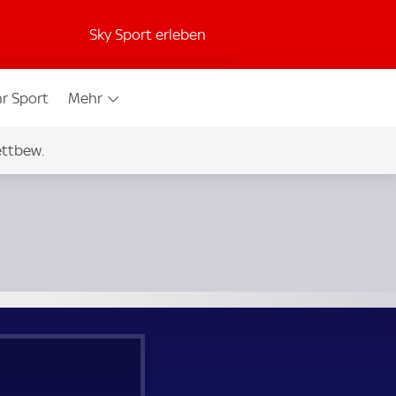
Sky Sport erleben
r Sport
Mehr
ettbew.