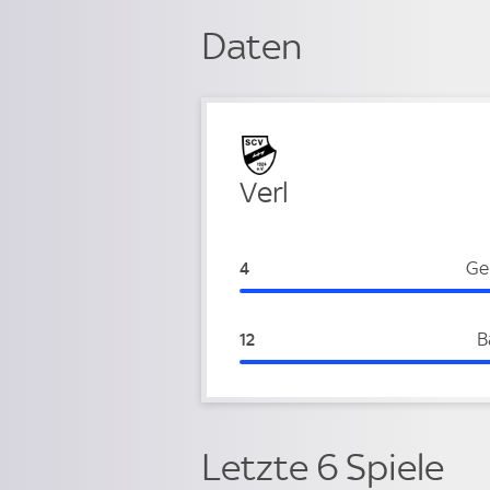
Daten
Verteidigung
Verl
Verl:
Ge
4
Verl:
B
12
Letzte 6 Spiele