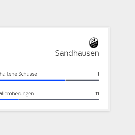
e
Sandhausen
haltene Schüsse
Sandhausen:
1
alleroberungen
Sandhausen:
11