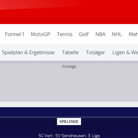
Formel 1
MotoGP
Tennis
Golf
NBA
NHL
Meh
Spielplan & Ergebnisse
Tabelle
Torjäger
Ligen & W
S
SPIELENDE
P
I
E
SC Verl - SV Sandhausen. 3. Liga.