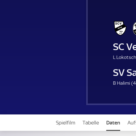
SC Ve
L Lokotsch
SV S
B Halimi (
4
Spielfilm
Tabelle
Daten
Auf