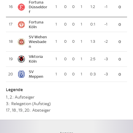
Fortuna
16
Düsseldor
1
0
0
1
1:2
-1
0
f
Fortuna
17
1
0
0
1
0:1
-1
0
Köln
SV Wehen
18
Wiesbade
1
0
0
1
1:3
-2
0
n
Viktoria
19
1
0
0
1
2:5
-3
0
Köln
SV
20
1
0
0
1
0:3
-3
0
Meppen
Legende
1., 2.: Aufsteiger
3.: Relegation (Aufstieg)
17., 18., 19., 20.: Absteiger