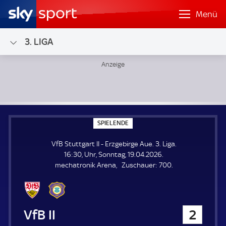
Menü
3. LIGA
VfB Stuttgart II - Erzgebirge Aue; 3. Liga
S
SPIELENDE
P
I
VfB Stuttgart II - Erzgebirge Aue. 3. Liga.
E
L
16:30, Uhr, Sonntag, 19.04.2026.
E
Z
mechatronik Arena
Zuschauer:
700.
N
D
u
E
s
c
h
VfB Stuttgart II
2
a