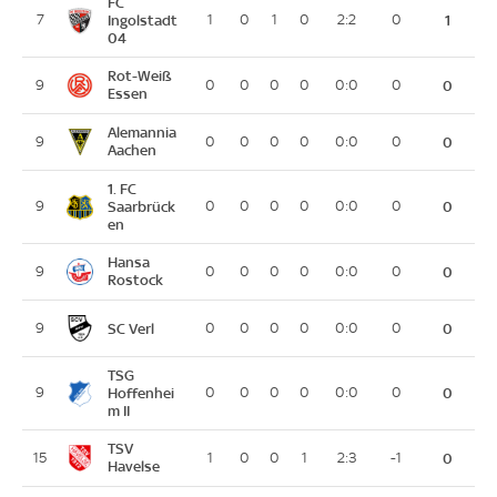
FC
7
Ingolstadt
1
0
1
0
2:2
0
1
04
Rot-Weiß
9
0
0
0
0
0:0
0
0
Essen
Alemannia
9
0
0
0
0
0:0
0
0
Aachen
1. FC
9
Saarbrück
0
0
0
0
0:0
0
0
en
Hansa
9
0
0
0
0
0:0
0
0
Rostock
SC Verl
9
0
0
0
0
0:0
0
0
TSG
9
Hoffenhei
0
0
0
0
0:0
0
0
m II
TSV
15
1
0
0
1
2:3
-1
0
Havelse