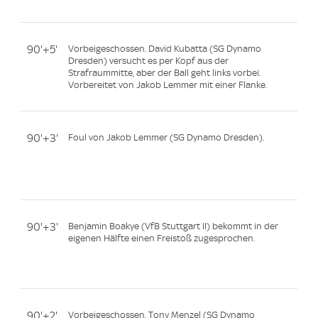
90'+5'
Vorbeigeschossen. David Kubatta (SG Dynamo
Dresden) versucht es per Kopf aus der
Strafraummitte, aber der Ball geht links vorbei.
Vorbereitet von Jakob Lemmer mit einer Flanke.
90'+3'
Foul von Jakob Lemmer (SG Dynamo Dresden).
90'+3'
Benjamin Boakye (VfB Stuttgart II) bekommt in der
eigenen Hälfte einen Freistoß zugesprochen.
90'+2'
Vorbeigeschossen. Tony Menzel (SG Dynamo