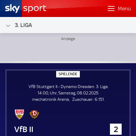
Menü
3. LIGA
VfB Stuttgart II - Dynamo Dresden; 3. Liga
S
SPIELENDE
P
I
VfB Stuttgart II - Dynamo Dresden. 3. Liga.
E
L
14:00, Uhr, Samstag, 08.02.2025.
E
Z
mechatronik Arena
Zuschauer:
6.151.
N
D
u
E
s
c
h
VfB Stuttgart II
2
a