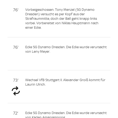
76'
Vorbeigeschossen. Tony Menzel (SG Dynamo
Dresden) versucht es per Kopf aus der
Strafraummitte, doch der Ball geht knapp links
vorbei. Vorbereitet von Niklas Hauptmann nach
einer Ecke.
76'
Ecke SG Dynamo Dresden. Die Ecke wurde verursacht
von Leny Meyer.
73'
Wechsel VfB Stuttgart II. Alexander Groiß kommt für
Laurin Ulrich.
72'
Ecke SG Dynamo Dresden. Die Ecke wurde verursacht
von Kaden Amaniampong.