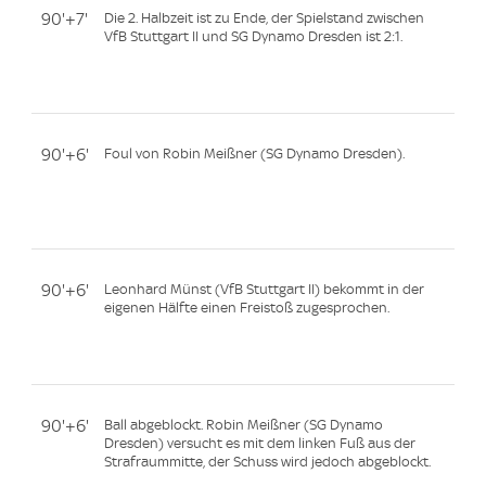
90'+7'
Die 2. Halbzeit ist zu Ende, der Spielstand zwischen
VfB Stuttgart II und SG Dynamo Dresden ist 2:1.
90'+6'
Foul von Robin Meißner (SG Dynamo Dresden).
90'+6'
Leonhard Münst (VfB Stuttgart II) bekommt in der
eigenen Hälfte einen Freistoß zugesprochen.
90'+6'
Ball abgeblockt. Robin Meißner (SG Dynamo
Dresden) versucht es mit dem linken Fuß aus der
Strafraummitte, der Schuss wird jedoch abgeblockt.