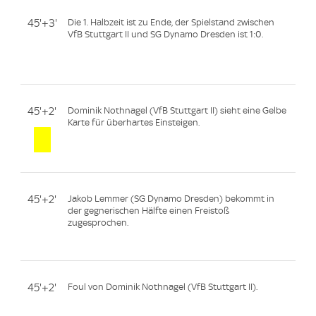
45'+3'
Die 1. Halbzeit ist zu Ende, der Spielstand zwischen
VfB Stuttgart II und SG Dynamo Dresden ist 1:0.
45'+2'
Dominik Nothnagel (VfB Stuttgart II) sieht eine Gelbe
Karte für überhartes Einsteigen.
45'+2'
Jakob Lemmer (SG Dynamo Dresden) bekommt in
der gegnerischen Hälfte einen Freistoß
zugesprochen.
45'+2'
Foul von Dominik Nothnagel (VfB Stuttgart II).