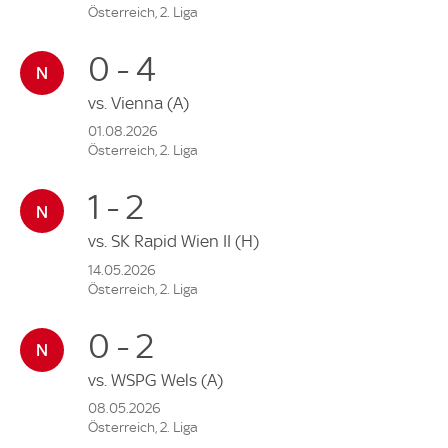
Österreich, 2. Liga
0 - 4
vs.
Vienna
(A)
01.08.2026
Österreich, 2. Liga
1 - 2
vs.
SK Rapid Wien II
(H)
14.05.2026
Österreich, 2. Liga
0 - 2
vs.
WSPG Wels
(A)
08.05.2026
Österreich, 2. Liga