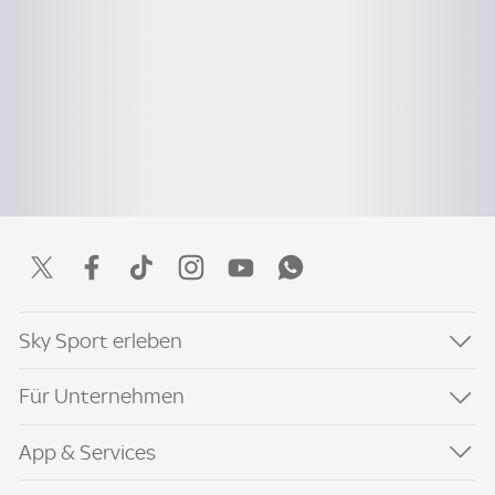
Sky Sport erleben
Für Unternehmen
App & Services