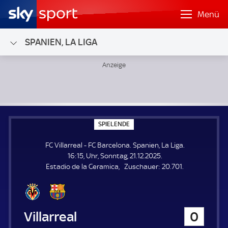
Menü
SPANIEN, LA LIGA
FC Villarreal - FC Barcelona; Spanien, La Liga
S
SPIELENDE
P
I
FC Villarreal - FC Barcelona. Spanien, La Liga.
E
L
16:15, Uhr, Sonntag, 21.12.2025.
E
Z
Estadio de la Ceramica
Zuschauer:
20.701.
N
D
u
E
s
c
h
FC Villarreal
0
a