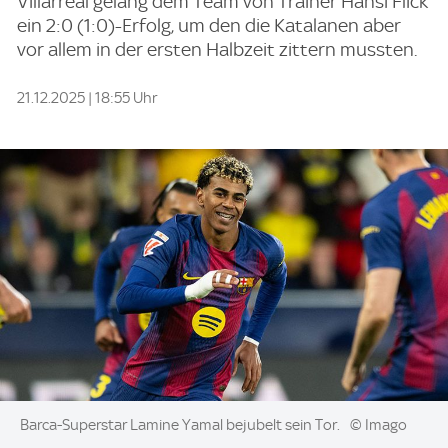
Villarreal gelang dem Team von Trainer Hansi Flick
ein 2:0 (1:0)-Erfolg, um den die Katalanen aber
vor allem in der ersten Halbzeit zittern mussten.
21.12.2025 | 18:55 Uhr
Image:
Barca-Superstar Lamine Yamal bejubelt sein Tor.
© Imago