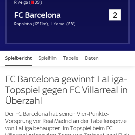
u
s
3
R Veiga (
39'
)
e
/
9
FC Barcelona
2
r
o
.
m
1
6
Raphinha (
12'
11m)
L Yamal (
63'
)
i
2
3
n
.
.
u
m
m
t
i
i
e
n
n
Spielbericht
Spielfilm
Tabelle
Daten
u
u
t
t
e
e
Aufstellung
Live
FC Barcelona gewinnt LaLiga-
Topspiel gegen FC Villarreal in
Überzahl
Der FC Barcelona hat seinen Vier-Punkte-
Vorsprung vor Real Madrid an der Tabellenspitze
von LaLiga behauptet. Im Topspiel beim FC