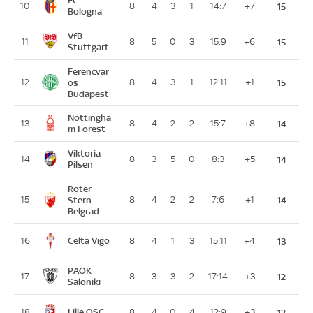
10
8
4
3
1
14:7
+7
15
Bologna
VfB
11
8
5
0
3
15:9
+6
15
Stuttgart
Ferencvar
12
os
8
4
3
1
12:11
+1
15
Budapest
Nottingha
13
8
4
2
2
15:7
+8
14
m Forest
Viktoria
14
8
3
5
0
8:3
+5
14
Pilsen
Roter
15
Stern
8
4
2
2
7:6
+1
14
Belgrad
Celta Vigo
16
8
4
1
3
15:11
+4
13
PAOK
17
8
3
3
2
17:14
+3
12
Saloniki
Lille OSC
18
8
4
0
4
12:9
+3
12