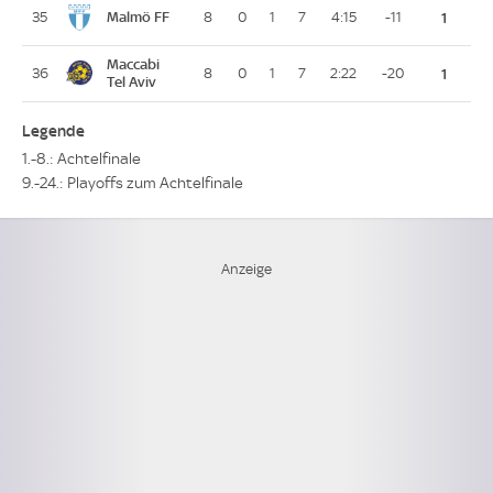
Malmö FF
35
8
0
1
7
4:15
-11
1
Maccabi
36
8
0
1
7
2:22
-20
1
Tel Aviv
Legende
1.-8.: Achtelfinale
9.-24.: Playoffs zum Achtelfinale