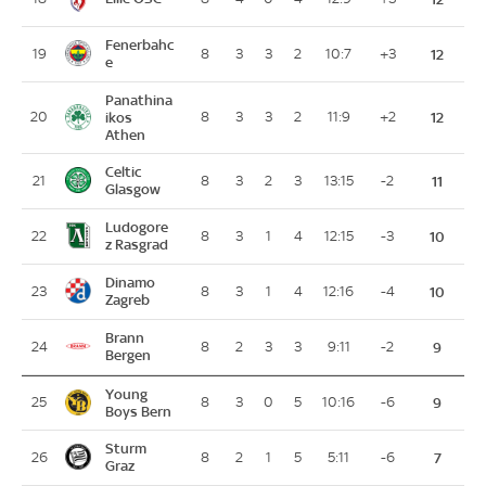
Fenerbahc
19
8
3
3
2
10:7
+3
12
e
Panathina
20
ikos
8
3
3
2
11:9
+2
12
Athen
Celtic
21
8
3
2
3
13:15
-2
11
Glasgow
Ludogore
22
8
3
1
4
12:15
-3
10
z Rasgrad
Dinamo
23
8
3
1
4
12:16
-4
10
Zagreb
Brann
24
8
2
3
3
9:11
-2
9
Bergen
Young
25
8
3
0
5
10:16
-6
9
Boys Bern
Sturm
26
8
2
1
5
5:11
-6
7
Graz