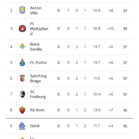
Aston
2
8
7
0
1
14:6
+8
21
Villa
FC
3
Midtjyllan
8
6
1
1
18:8
+10
19
d
Betis
4
8
5
2
1
13:7
+6
17
Sevilla
FC Porto
5
8
5
2
1
13:7
+6
17
Sporting
6
8
5
2
1
11:5
+6
17
Braga
SC
7
8
5
2
1
10:4
+6
17
Freiburg
AS Rom
8
8
5
1
2
13:6
+7
16
Genk
9
8
5
1
2
11:7
+4
16
FC