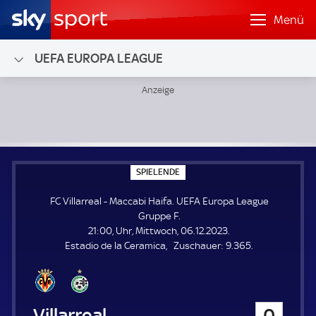
Menü
UEFA EUROPA LEAGUE
FC Villarreal - Maccabi Haifa; UEFA Europa League Gruppe 
S
SPIELENDE
P
I
FC Villarreal - Maccabi Haifa. UEFA Europa League
E
L
Gruppe F.
E
21:00, Uhr, Mittwoch, 06.12.2023.
N
D
Z
Estadio de la Ceramica
Zuschauer:
9.365.
E
u
s
c
h
FC Villarreal
0