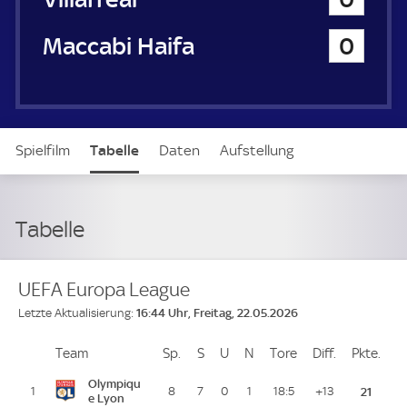
a
u
Maccabi Haifa
0
e
r
Spielfilm
Tabelle
Daten
Aufstellung
Tabelle
UEFA Europa League
16:44 Uhr, Freitag, 22.05.2026
Letzte Aktualisierung:
Team
Team
Sp.
Spiele
S
Siege
U
Unentschieden
N
Niederlagen
Tore
Tore
Diff.
Differenz
Pkte.
Pun
Platz
Olympiqu
1
8
7
0
1
18:5
+13
21
e Lyon