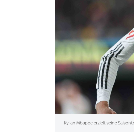
Image:
Kylian Mbappe erzielt seine Saisonto