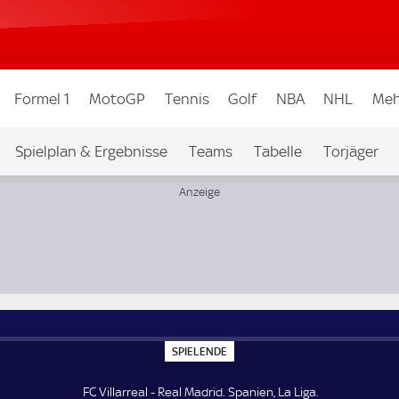
Formel 1
MotoGP
Tennis
Golf
NBA
NHL
Meh
Spielplan & Ergebnisse
Teams
Tabelle
Torjäger
S
SPIELENDE
P
I
E
FC Villarreal - Real Madrid. Spanien, La Liga.