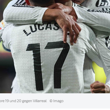
re 19 und 20 gegen Villarreal.
© Imago