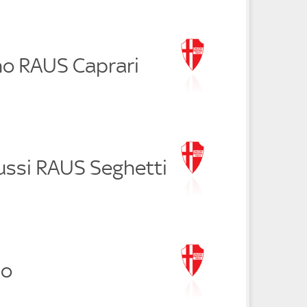
no RAUS Caprari
ussi RAUS Seghetti
no