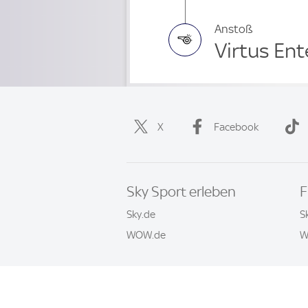
Anstoß
Virtus Ent
X
Facebook
Sky Sport erleben
F
Sky.de
S
WOW.de
W