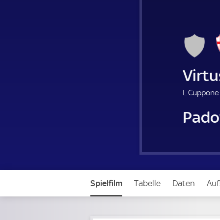
Virtu
L Cuppone 
Pado
Spielfilm
Tabelle
Daten
Auf