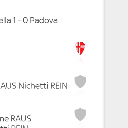
ella 1 - 0 Padova
RAUS Nichetti REIN
one RAUS