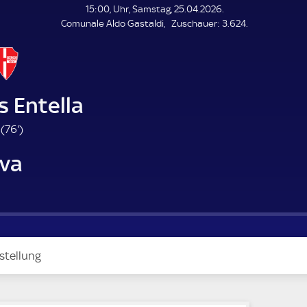
L
15:00, Uhr, Samstag, 25.04.2026.
E
Z
Comunale Aldo Gastaldi
Zuschauer:
3.624.
N
D
u
E
s
c
h
a
s Entella
u
e
7
(
76'
)
r
6
va
.
m
i
n
u
t
e
stellung