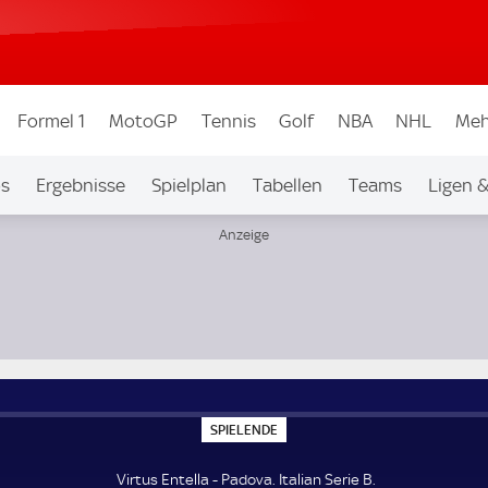
Formel 1
MotoGP
Tennis
Golf
NBA
NHL
Meh
os
Ergebnisse
Spielplan
Tabellen
Teams
Ligen 
S
SPIELENDE
P
I
E
Virtus Entella - Padova. Italian Serie B.