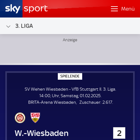
Menü
3. LIGA
SV Wehen Wiesbaden - VfB Stuttgart II; 3. Liga
S
SPIELENDE
P
I
SV Wehen Wiesbaden - VfB Stuttgart II. 3. Liga.
E
L
14:00, Uhr, Samstag, 01.02.2025.
E
Z
BRITA-Arena Wiesbaden
Zuschauer:
2.617.
N
D
u
E
s
c
h
SV Wehen Wiesbaden
2
a