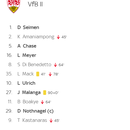
VfB II
1
D
Seimen
2
K
Amaniampong
45'
45. minute
5
A
Chase
16
L
Meyer
8
S
Di Benedetto
64'
64. minute
35
L
Mack
41. minute
41'
78'
78. minute
10
L
Ulrich
27
J
Malanga
90. minute
90+0'
11
B
Boakye
64'
64. minute
29
D
Nothnagel
(c)
9
T
Kastanaras
45'
45. minute