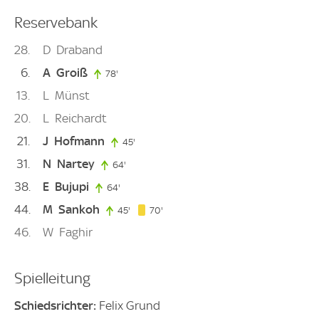
Reservebank
28
D
Draband
6
A
Groiß
78'
78. minute
13
L
Münst
20
L
Reichardt
21
J
Hofmann
45'
45. minute
31
N
Nartey
64'
64. minute
38
E
Bujupi
64'
64. minute
44
M
Sankoh
70. minute
45'
45. minute
70'
46
W
Faghir
Spielleitung
Schiedsrichter:
Felix Grund