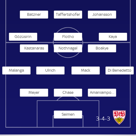
Batzner
Taffertshofer
Johansson
Gözüsirin
Flotho
Kaya
Kastanaras
Nothnagel
Boakye
Malanga
Ulrich
Mack
Di Benedetto
Meyer
Chase
Amaniampong
Seimen
VfB Stuttgart II
3-4-3