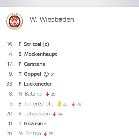
W.-Wiesbaden
16
F
Stritzel
(c)
4
S
Mockenhaupt
17
F
Carstens
9
T
Goppel
6. minute
6'
33
F
Luckeneder
8
N
Batzner
35'
35. minute
5
E
Taffertshofer
23. minute
23'
78'
78. minute
20
R
Johansson
84'
84. minute
11
T
Gözüsirin
28
M
Flotho
78'
78. minute