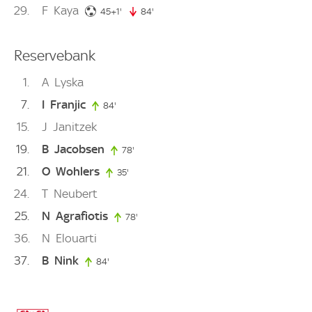
29
F
Kaya
46. minute
45+1'
84'
84. minute
Reservebank
1
A
Lyska
7
I
Franjic
84'
84. minute
15
J
Janitzek
19
B
Jacobsen
78'
78. minute
21
O
Wohlers
35'
35. minute
24
T
Neubert
25
N
Agrafiotis
78'
78. minute
36
N
Elouarti
37
B
Nink
84'
84. minute