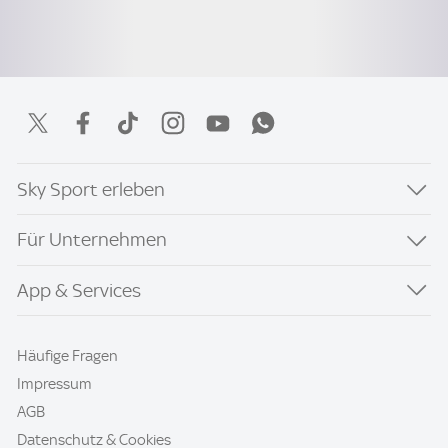
Sky Sport erleben
Für Unternehmen
App & Services
Häufige Fragen
Impressum
AGB
Datenschutz & Cookies