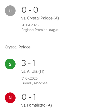
0 - 0
vs.
Crystal Palace
(A)
20.04.2026
England, Premier League
Crystal Palace
3 - 1
vs.
Al Ula
(H)
31.07.2026
Friendly Matches
0 - 1
vs.
Famalicao
(A)