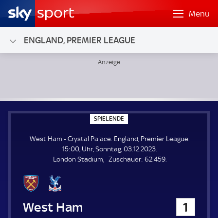
Menü
ENGLAND, PREMIER LEAGUE
West Ham - Crystal Palace; England, Premier League
S
SPIELENDE
P
I
West Ham - Crystal Palace. England, Premier League.
E
L
15:00, Uhr, Sonntag, 03.12.2023.
E
Z
London Stadium
Zuschauer:
62.459.
N
D
u
E
s
c
h
West Ham
1
a