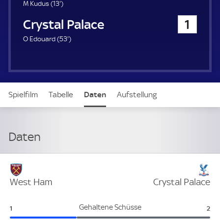
u
1
M Kudus (
13'
)
e
3
Crystal Palace
1
r
.
m
5
O Edouard (
53'
)
i
3
n
.
u
m
t
i
e
n
Spielfilm
Tabelle
Daten
Aufstellung
u
t
e
Daten
Verteidigung
West Ham
Crystal Palace
West Ham:
Cry
Gehaltene Schüsse
1
2