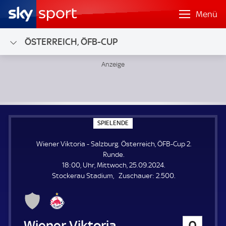
Menü
ÖSTERREICH, ÖFB-CUP
Wiener Viktoria - Salzburg; Österreich, ÖFB-Cup 2. Runde
S
SPIELENDE
P
I
Wiener Viktoria - Salzburg. Österreich, ÖFB-Cup 2.
E
L
Runde.
E
18:00, Uhr, Mittwoch, 25.09.2024.
N
D
Z
Stockerau Stadium
Zuschauer:
2.500.
E
u
s
c
h
Wiener Viktoria
0