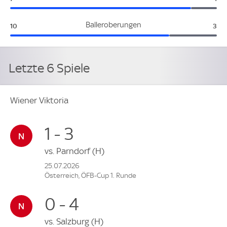
Wiener Viktoria:
Sal
Balleroberungen
10
3
Letzte 6 Spiele
Wiener Viktoria
1 - 3
vs.
Parndorf
(H)
25.07.2026
Österreich, ÖFB-Cup 1. Runde
0 - 4
vs.
Salzburg
(H)