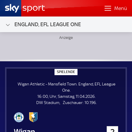
Menü
ENGLAND, EFL LEAGUE ONE
Wigan Athletic - Mansfield Town; England, EFL League One
S
SPIELENDE
P
I
Wigan Athletic - Mansfield Town. England, EFL League
E
L
One.
E
16:00, Uhr, Samstag, 11.04.2026.
N
D
Z
DW Stadium
Zuschauer:
10.196.
E
u
s
c
h
Wigan Athletic
2