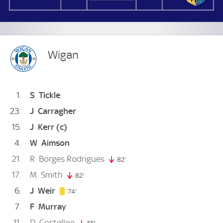
Wigan
1
S
Tickle
23
J
Carragher
15
J
Kerr
(c)
4
W
Aimson
21
R
Borges Rodrigues
82'
82. minute
17
M
Smith
82'
82. minute
6
J
Weir
74. minute
74'
7
F
Murray
11
D
Costelloe