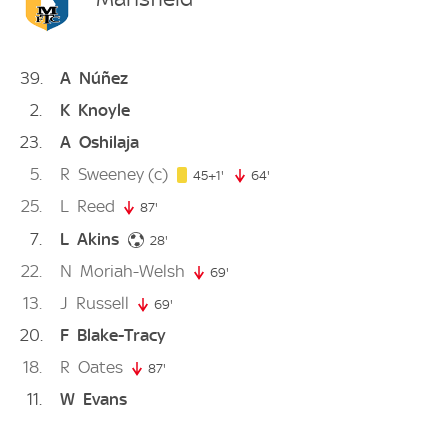
39
A
Núñez
2
K
Knoyle
23
A
Oshilaja
5
R
Sweeney
(c)
46. minute
45+1'
64'
64. minute
25
L
Reed
87'
87. minute
7
L
Akins
28. minute
28'
22
N
Moriah-Welsh
69'
69. minute
13
J
Russell
69'
69. minute
20
F
Blake-Tracy
18
R
Oates
87'
87. minute
11
W
Evans