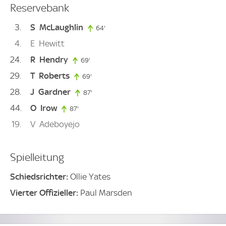
Reservebank
3
S
McLaughlin
64'
64. minute
4
E
Hewitt
24
R
Hendry
69'
69. minute
29
T
Roberts
69'
69. minute
28
J
Gardner
87'
87. minute
44
O
Irow
87'
87. minute
19
V
Adeboyejo
Spielleitung
Schiedsrichter:
Ollie Yates
Vierter Offizieller:
Paul Marsden