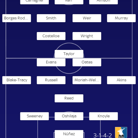
Carragher
Kerr
Aimson
Borges Rodrigues
Smith
Weir
Murray
Costelloe
Wright
Taylor
Evans
Oates
Blake-Tracy
Russell
Moriah-Welsh
Akins
Reed
Sweeney
Oshilaja
Knoyle
Núñez
Mansfield Town
3-1-4-2