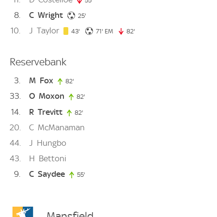
55'
55. minute
8
C
Wright
25. minute
25'
10
J
Taylor
43. minute
71. minute
43'
71'
EM
82'
82. minute
Reservebank
3
M
Fox
82'
82. minute
33
O
Moxon
82'
82. minute
14
R
Trevitt
82'
82. minute
20
C
McManaman
44
J
Hungbo
43
H
Bettoni
9
C
Saydee
55'
55. minute
Mansfield