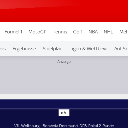
Formel 1
MotoGP
Tennis
Golf
NBA
NHL
Meh
eos
Ergebnisse
Spielplan
Ligen & Wettbew.
Auf Sk
n
n.V.
.
V
.
VfL Wolfsburg - Borussia Dortmund. DFB-Pokal 2. Runde.