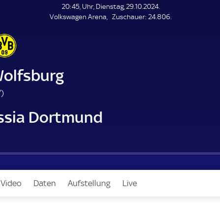
20:45, Uhr, Dienstag, 29.10.2024.
Z
Volkswagen Arena
Zuschauer:
24.806.
u
s
c
h
a
Wolfsburg
u
e
1
'
)
r
1
ssia Dortmund
7
.
m
i
n
u
t
 Video
Daten
Aufstellung
Live
e