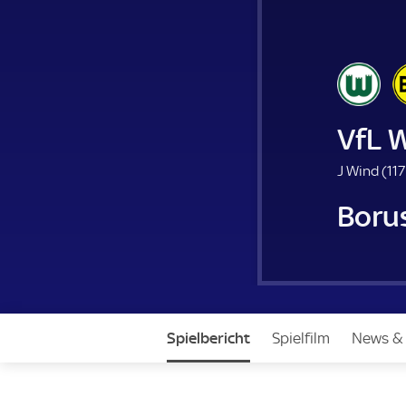
VfL 
J Wind (
117
Boru
Spielbericht
Spielfilm
News &