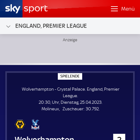
Menü
ENGLAND, PREMIER LEAGUE
Wolverhampton - Crystal Palace; England, Premier League
S
SPIELENDE
P
I
Wolverhampton - Crystal Palace. England, Premier
E
L
League.
E
20:30, Uhr, Dienstag, 25.04.2023.
N
D
Z
Molineux
Zuschauer:
30.792.
E
u
s
c
h
Wolverhampton
2