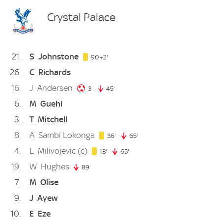
Crystal Palace
21
S
Johnstone
92. minute
90+2'
26
C
Richards
16
J
Andersen
3. minute
3'
45'
45. minute
6
M
Guehi
3
T
Mitchell
8
A
Sambi Lokonga
36. minute
36'
65'
65. minute
4
L
Milivojevic
(c)
13. minute
13'
65'
65. minute
19
W
Hughes
89'
89. minute
7
M
Olise
9
J
Ayew
10
E
Eze