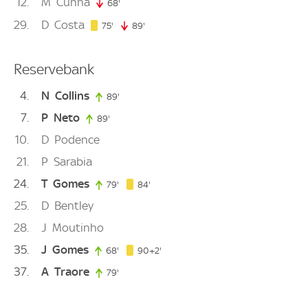
12
M
Cunha
68'
68. minute
29
D
Costa
75. minute
75'
89'
89. minute
Reservebank
4
N
Collins
89'
89. minute
7
P
Neto
89'
89. minute
10
D
Podence
21
P
Sarabia
24
T
Gomes
84. minute
79'
79. minute
84'
25
D
Bentley
28
J
Moutinho
35
J
Gomes
92. minute
68'
68. minute
90+2'
37
A
Traore
79'
79. minute