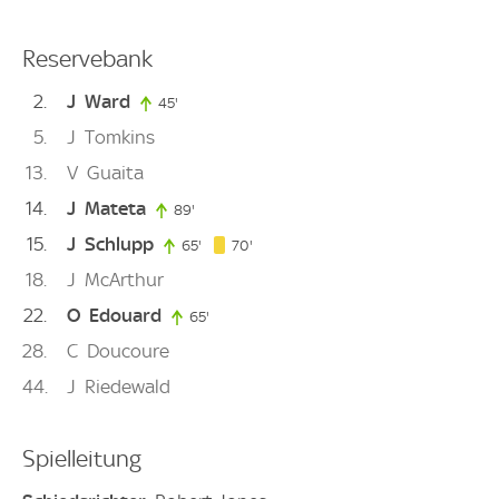
Reservebank
2
J
Ward
45'
45. minute
5
J
Tomkins
13
V
Guaita
14
J
Mateta
89'
89. minute
15
J
Schlupp
70. minute
65'
65. minute
70'
18
J
McArthur
22
O
Edouard
65'
65. minute
28
C
Doucoure
44
J
Riedewald
Spielleitung