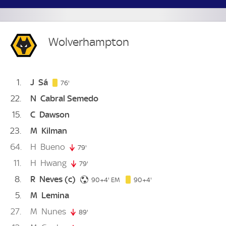
Wolverhampton
1
J
Sá
76. minute
76'
22
N
Cabral Semedo
15
C
Dawson
23
M
Kilman
64
H
Bueno
79'
79. minute
11
H
Hwang
79'
79. minute
8
R
Neves
(c)
94. minute
94. minute
90+4'
EM
90+4'
5
M
Lemina
27
M
Nunes
89'
89. minute