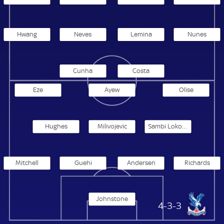
Hwang
Neves
Lemina
Nunes
Cunha
Costa
Eze
Ayew
Olise
Hughes
Milivojevic
Sambi Lokonga
Mitchell
Guehi
Andersen
Richards
Johnstone
Crystal Palace
4-3-3