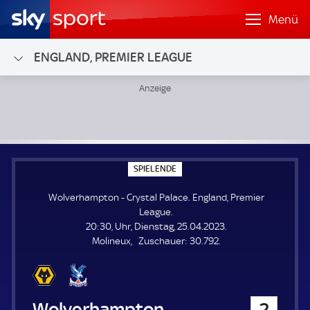
Menü
ENGLAND, PREMIER LEAGUE
Wolverhampton - Crystal Palace; England, Premier League
S
SPIELENDE
P
I
Wolverhampton - Crystal Palace. England, Premier
E
L
League.
E
20:30, Uhr, Dienstag, 25.04.2023.
N
D
Z
Molineux
Zuschauer:
30.792.
E
u
s
c
h
Wolverhampton
2