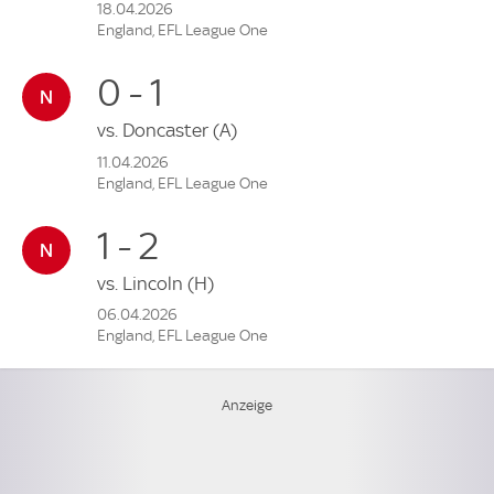
18.04.2026
England, EFL League One
0 - 1
vs.
Doncaster
(A)
11.04.2026
England, EFL League One
1 - 2
vs.
Lincoln
(H)
06.04.2026
England, EFL League One