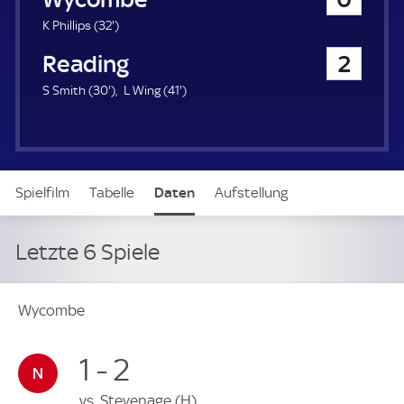
a
u
3
K Phillips (
32'
)
e
2
Reading
2
r
.
m
3
4
S Smith (
30'
)
L Wing (
41'
)
i
0
1
n
.
.
u
m
m
t
i
i
e
n
n
Spielfilm
Tabelle
Daten
Aufstellung
u
u
t
t
e
e
Letzte 6 Spiele
Wycombe
1 - 2
vs.
Stevenage
(H)