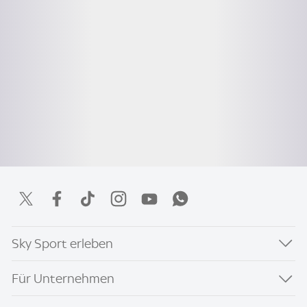
Sky Sport erleben
Für Unternehmen