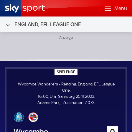
Menü
ENGLAND, EFL LEAGUE ONE
Wycombe Wanderers - Reading; England, EFL League One
S
SPIELENDE
P
I
Wycombe Wanderers - Reading. England, EFL League
E
L
One.
E
16:00, Uhr, Samstag, 25.11.2023.
N
D
Z
Adams Park
Zuschauer:
7.073.
E
u
s
c
h
Wycombe Wanderers
0