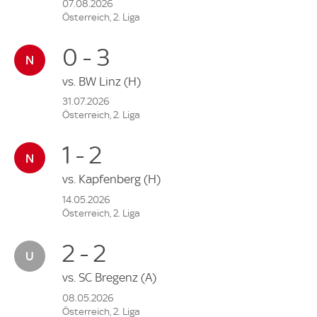
07.08.2026
Österreich, 2. Liga
0 - 3
vs.
BW Linz
(H)
31.07.2026
Österreich, 2. Liga
1 - 2
vs.
Kapfenberg
(H)
14.05.2026
Österreich, 2. Liga
2 - 2
vs.
SC Bregenz
(A)
08.05.2026
Österreich, 2. Liga