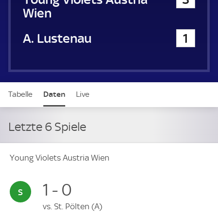
Austria Lustenau
1
Tabelle
Daten
Live
Letzte 6 Spiele
Young Violets Austria Wien
1 - 0
vs.
St. Pölten
(A)