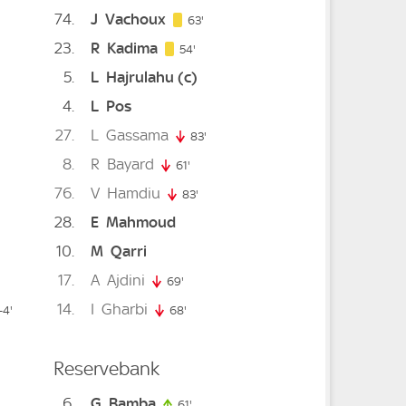
74
J
Vachoux
63. minute
63'
23
R
Kadima
54. minute
54'
5
L
Hajrulahu
(c)
4
L
Pos
27
L
Gassama
83'
83. minute
8
R
Bayard
 minute
61'
61. minute
76
V
Hamdiu
e
0. minute
83'
83. minute
28
E
Mahmoud
10
M
Qarri
17
A
Ajdini
. minute
69'
69. minute
14
I
Gharbi
te
94. minute
4'
68'
68. minute
Reservebank
6
G
Bamba
61'
61. minute