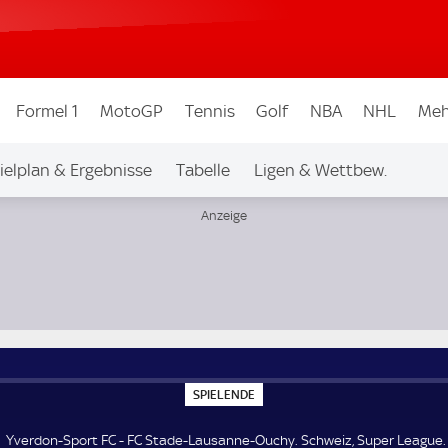
Formel 1
MotoGP
Tennis
Golf
NBA
NHL
Meh
ielplan & Ergebnisse
Tabelle
Ligen & Wettbew.
uper League
S
SPIELENDE
P
I
E
Yverdon-Sport FC - FC Stade-Lausanne-Ouchy. Schweiz, Super League.