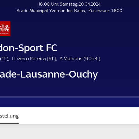
L
18:00, Uhr, Samstag, 20.04.2024.
E
Z
Stade Municipal, Yverdon-les-Bains
Zuschauer:
1.800.
N
D
u
E
s
c
h
a
don-Sport FC
u
e
1
5
9
(
11'
)
I Liziero Pereira (
51'
)
A Mahious (
90+4'
)
r
1
1
4
tade-Lausanne-Ouchy
.
.
.
m
m
m
i
i
i
n
n
n
u
u
u
t
t
t
e
e
e
stellung