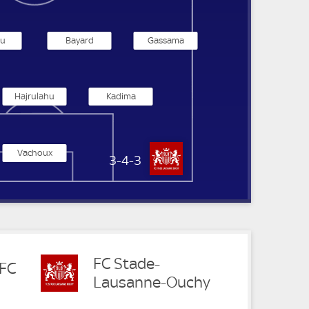
iu
Bayard
Gassama
Hajrulahu
Kadima
Vachoux
FC Stade-Lausanne-Ouchy
3-4-3
FC Stade-
 FC
Lausanne-Ouchy