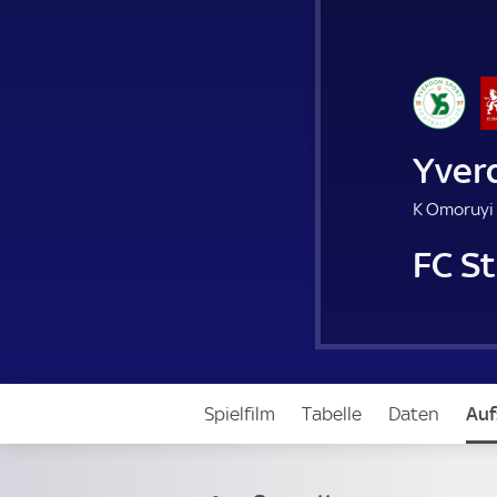
Yver
K Omoruyi 
FC S
Spielfilm
Tabelle
Daten
Auf