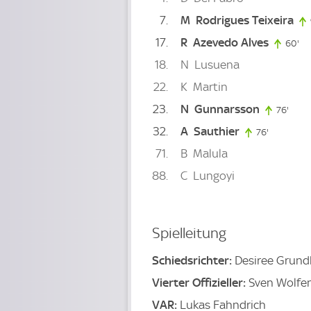
7
M
Rodrigues Teixeira
17
R
Azevedo Alves
60'
60
18
N
Lusuena
22
K
Martin
23
N
Gunnarsson
76'
76. m
32
A
Sauthier
76'
76. minut
71
B
Malula
88
C
Lungoyi
Spielleitung
Schiedsrichter:
Desiree Grund
Vierter Offizieller:
Sven Wolfe
VAR:
Lukas Fahndrich