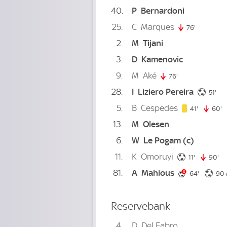
40
P
Bernardoni
25
C
Marques
76'
76. minute
2
M
Tijani
3
D
Kamenovic
9
M
Aké
76'
76. minute
28
I
Liziero Pereira
51.
51'
5
B
Cespedes
41. minut
41'
60'
6
13
M
Olesen
6
W
Le Pogam
(c)
11
K
Omoruyi
11. minute
11'
90'
90
81
A
Mahious
64. minu
64'
90+
Reservebank
4
D
Del Fabro