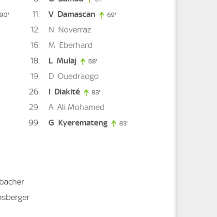
11
V
Damascan
90'
90. minute
69'
69. minute
12
N
Noverraz
. minute
16
M
Eberhard
18
L
Mulaj
68'
68. minute
19
D
Ouedraogo
inute
26
I
Diakité
e
83'
83. minute
29
A
Ali Mohamed
99
G
Kyeremateng
83'
83. minute
bacher
nsberger