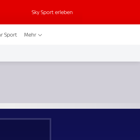
Sky Sport erleben
r Sport
Mehr