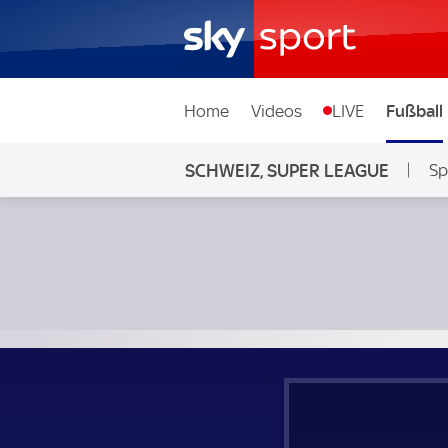
Home
Videos
LIVE
Fußball
SCHWEIZ, SUPER LEAGUE
Sp
Yverdon-Sport FC - FC Stade-Lausanne-Ouchy; Schweiz, S