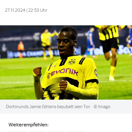
27.11.2024 | 22:53 Uhr
Image:
Dortmunds Jamie Gittens bejubelt sein Tor.
© Imago
Weiterempfehlen: