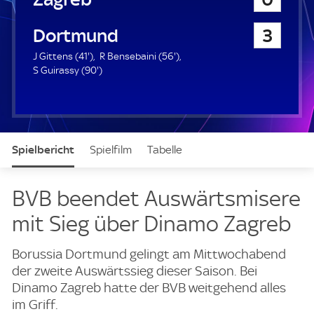
a
u
Borussia Dortmund
3
e
r
4
5
J Gittens (
41'
)
R Bensebaini (
56'
)
1
9
6
S Guirassy (
90'
)
.
0
.
m
.
m
i
m
i
n
i
n
u
n
u
Spielbericht
Spielfilm
Tabelle
t
u
t
e
t
e
e
News & Video
Daten
Aufstellung
Live
BVB beendet Auswärtsmisere
mit Sieg über Dinamo Zagreb
Borussia Dortmund gelingt am Mittwochabend
der zweite Auswärtssieg dieser Saison. Bei
Dinamo Zagreb hatte der BVB weitgehend alles
im Griff.