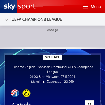
Menü
UEFA CHAMPIONS LEAGUE
Dinamo Zagreb - Borussia Dortmund; UEFA Champions Le
S
SPIELENDE
P
I
Dinamo Zagreb - Borussia Dortmund. UEFA Champions
E
L
League.
E
21:00, Uhr, Mittwoch, 27.11.2024.
N
D
Z
Maksimir
Zuschauer:
20.019.
E
u
s
c
h
Dinamo Zagreb
0