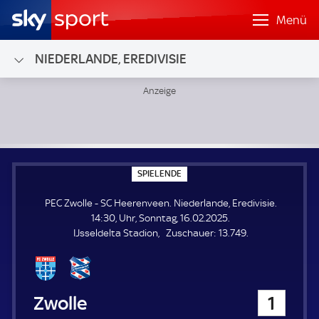
Menü
NIEDERLANDE, EREDIVISIE
PEC Zwolle - SC Heerenveen; Niederlande, Eredivisie
S
SPIELENDE
P
I
PEC Zwolle - SC Heerenveen. Niederlande, Eredivisie.
E
L
14:30, Uhr, Sonntag, 16.02.2025.
E
Z
IJsseldelta Stadion
Zuschauer:
13.749.
N
D
u
E
s
c
h
PEC Zwolle
1
a