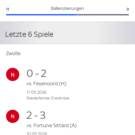
Zwolle:
Hee
Balleroberungen
11
8
Letzte 6 Spiele
Zwolle
0 - 2
vs.
Feyenoord
(H)
17.05.2026
Niederlande, Eredivisie
2 - 3
vs.
Fortuna Sittard
(A)
10.05.2026