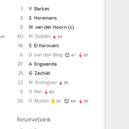
1
V
Barkas
2
S
Horemans
3
M
van der Hoorn
(c)
40
M
Didden
99. minute
+9'
84'
84. minute
16
S
El Karouani
e
6
D
van den Berg
41. minute
41'
55'
55. minute
27
A
Engwanda
21
G
Zechiël
22
M
Rodriguez
55'
55. minute
9
D
Min
83'
83. minute
55
D
Murkin
25. minute
44. minute
25'
44'
55'
55. minute
Reservebank