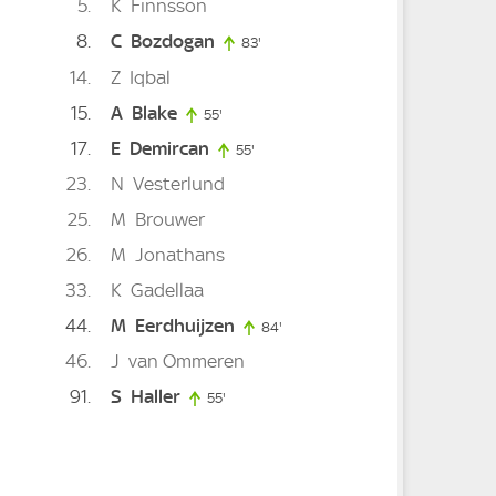
5
K
Finnsson
8
C
Bozdogan
83'
83. minute
14
Z
Iqbal
15
A
Blake
55'
55. minute
17
E
Demircan
55'
55. minute
23
N
Vesterlund
25
M
Brouwer
26
M
Jonathans
te
33
K
Gadellaa
44
M
Eerdhuijzen
84'
84. minute
46
J
van Ommeren
91
S
Haller
55'
55. minute