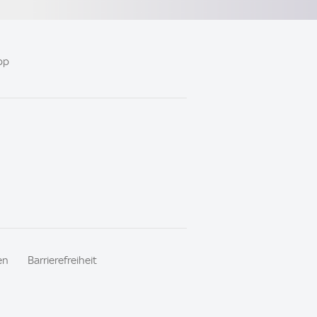
pp
en
Barrierefreiheit