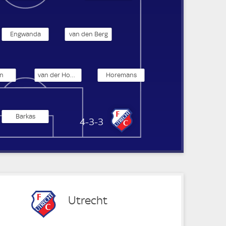
Engwanda
van den Berg
n
van der Hoorn
Horemans
Barkas
FC Utrecht
4-3-3
Utrecht