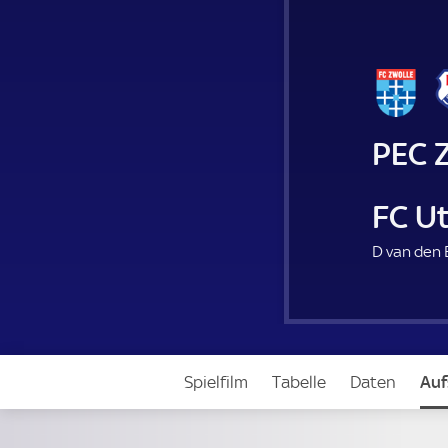
PEC 
FC U
D van den 
Spielfilm
Tabelle
Daten
Auf