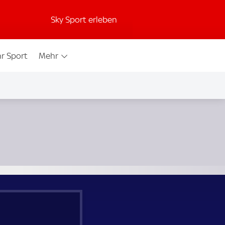
Sky Sport erleben
r Sport
Mehr