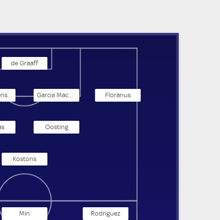
de Graaff
Graves Jensen
Garcia MacNulty
Floranus
as
Oosting
Kostons
Min
Rodriguez