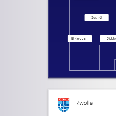
Zechiël
El Karouani
Didde
Zwolle