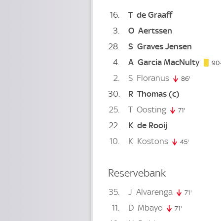
16
T
de Graaff
3
O
Aertssen
28
S
Graves Jensen
4
A
Garcia MacNulty
90
2
S
Floranus
86'
86. minut
30
R
Thomas
(c)
25
T
Oosting
71'
71. minute
22
K
de Rooij
10
K
Kostons
45'
45. minute
Reservebank
35
J
Alvarenga
71'
71. minute
11
D
Mbayo
71'
71. minute