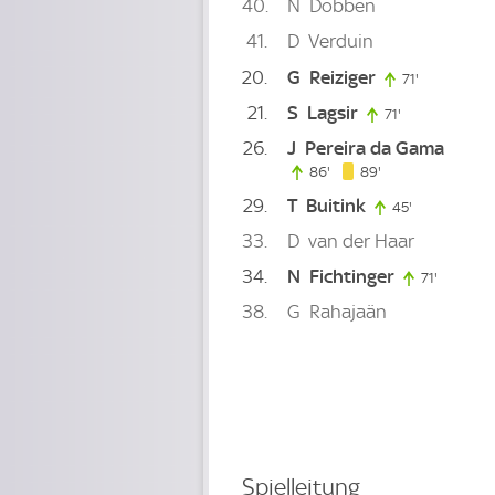
40
N
Dobben
41
D
Verduin
20
G
Reiziger
71'
71. minute
21
S
Lagsir
71'
71. minute
26
J
Pereira da Gama
89. minute
86'
86. minute
89'
29
T
Buitink
45'
45. minute
33
D
van der Haar
34
N
Fichtinger
71'
71. minu
38
G
Rahajaän
Spielleitung