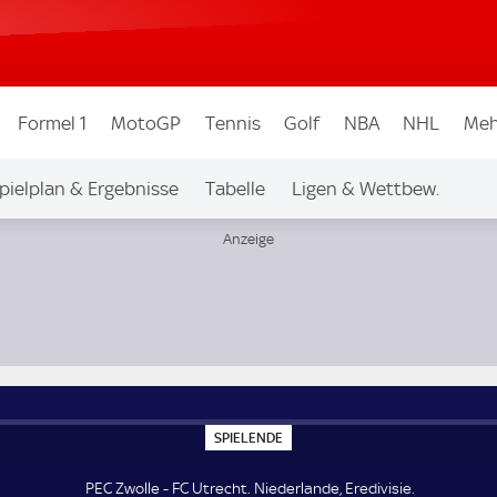
Formel 1
MotoGP
Tennis
Golf
NBA
NHL
Meh
pielplan & Ergebnisse
Tabelle
Ligen & Wettbew.
S
SPIELENDE
P
I
E
PEC Zwolle - FC Utrecht. Niederlande, Eredivisie.