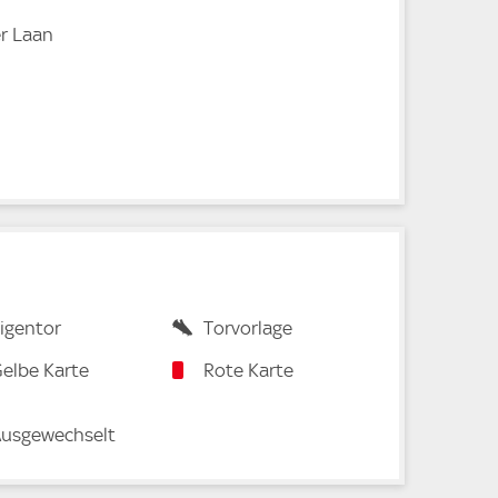
er Laan
igentor
Torvorlage
elbe Karte
Rote Karte
usgewechselt