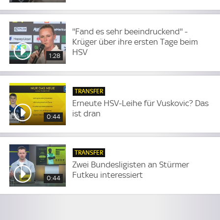
''Fand es sehr beeindruckend'' -
Krüger über ihre ersten Tage beim
HSV
1:28
TRANSFER
Erneute HSV-Leihe für Vuskovic? Das
ist dran
0:44
TRANSFER
Zwei Bundesligisten an Stürmer
Futkeu interessiert
0:44