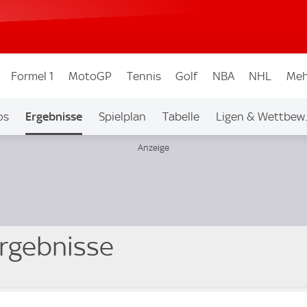
Formel 1
MotoGP
Tennis
Golf
NBA
NHL
Meh
os
Ergebnisse
Spielplan
Tabelle
Ligen & Wettbew
Ergebnisse