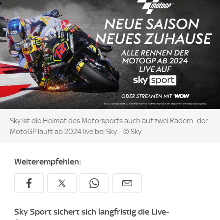
Image:
Sky ist die Heimat des Motorsports auch auf zwei Rädern: der
MotoGP läuft ab 2024 live bei Sky.
© Sky
Weiterempfehlen:
Sky Sport sichert sich langfristig die Live-