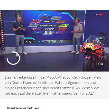
2:00
Das Fahrerkarussell in der MotoGP hat vor dem Großen Preis
von Deutschland ordentlich an Fahrt aufgenommen und
einige Entscheidungen sind bereits offiziell! Sky Sport blickt
mit euch auf die aktuell fixen Fahrerpaarungen für 2027.
Weiterempfehlen: