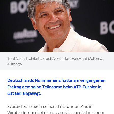
Image:
Toni Nadal trainiert aktuell Alexander Zverev auf Mallorca.
© Imago
Deutschlands Nummer eins hatte am vergangenen
Freitag erst seine Teilnahme beim ATP-Turnier in
Gstaad abgesagt.
Zverev hatte nach seinem Erstrunden-Aus in
Wimbledon berichtet, dass er sich mental in einem