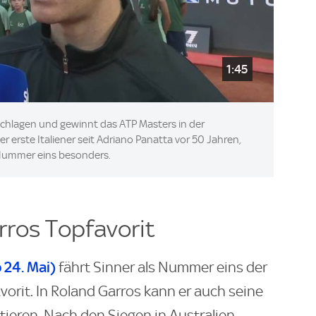
1:45
 schlagen und gewinnt das ATP Masters in der
er erste Italiener seit Adriano Panatta vor 50 Jahren,
e Nummer eins besonders.
rros Topfavorit
 24. Mai)
fährt Sinner als Nummer eins der
orit. In Roland Garros kann er auch seine
eren. Nach den Siegen in Australien