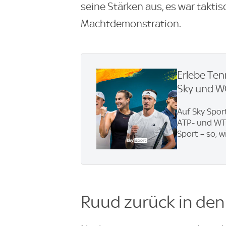
seine Stärken aus, es war takti
Machtdemonstration.
Erlebe Ten
Sky und 
Auf Sky Spor
ATP- und WTA
Sport – so, w
Ruud zurück in de