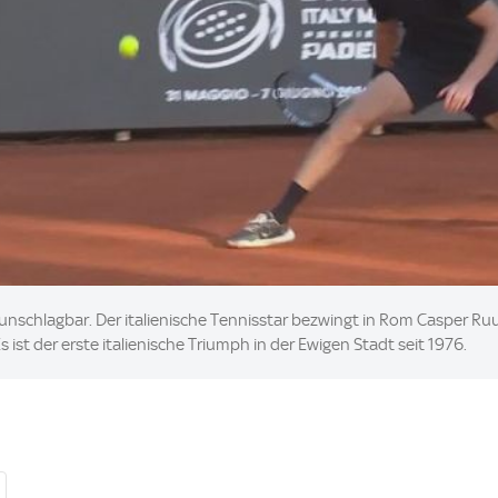
 unschlagbar. Der italienische Tennisstar bezwingt in Rom Casper Ru
s ist der erste italienische Triumph in der Ewigen Stadt seit 1976.