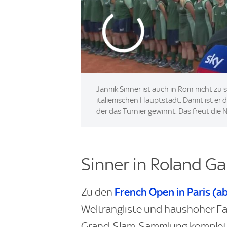
Jannik Sinner ist auch in Rom nicht zu
italienischen Hauptstadt. Damit ist er d
der das Turnier gewinnt. Das freut di
Sinner in Roland Ga
French Open in Paris (ab
Zu den
Weltrangliste und haushoher Fav
Grand-Slam-Sammlung kompletti