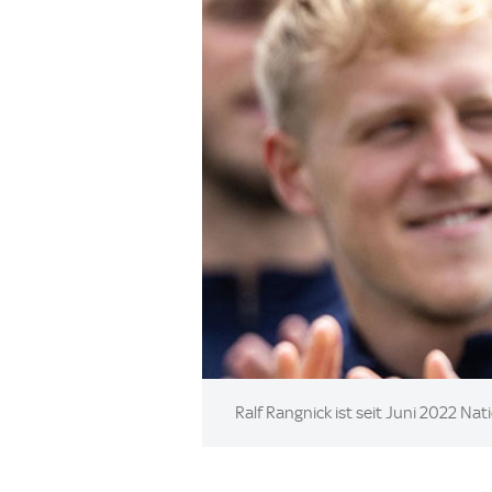
Image:
Ralf Rangnick ist seit Juni 2022 Nat