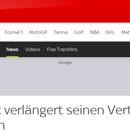
Formel 1
MotoGP
Tennis
Golf
NBA
NHL
Meh
News
Videos
Fixe Transfers
 verlängert seinen Ver
h