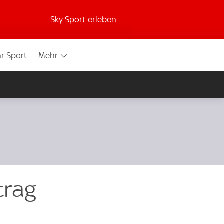
Sky Sport erleben
r Sport
Mehr
trag